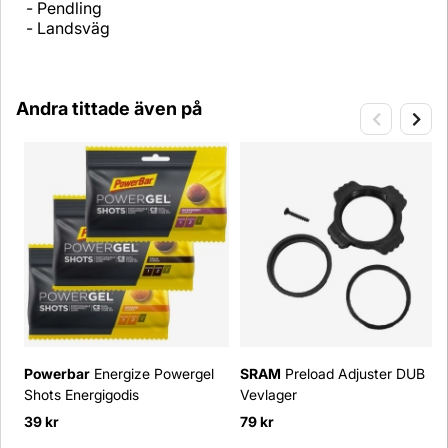
- Pendling
- Landsväg
Andra tittade även på
Powerbar
Energize Powergel
SRAM
Preload Adjuster DUB
Shots Energigodis
Vevlager
39 kr
79 kr