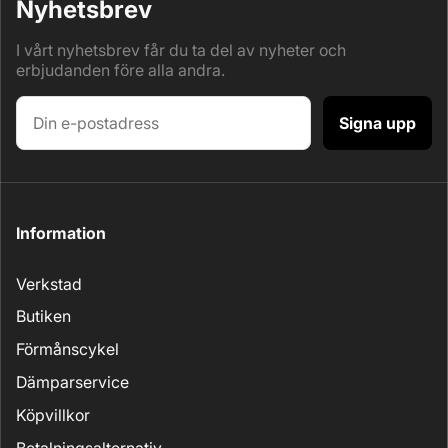
Nyhetsbrev
I vårt nyhetsbrev får du ta del av nyheter och
erbjudanden före alla andra.
Signa upp
Information
Verkstad
Butiken
Förmånscykel
Dämparservice
Köpvillkor
Betalningsalternativ