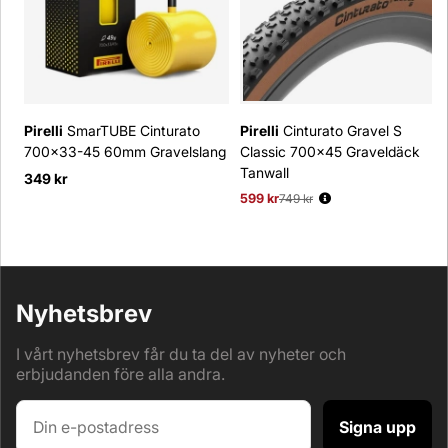
Pirelli
SmarTUBE Cinturato
Pirelli
Cinturato Gravel S
700x33-45 60mm Gravelslang
Classic 700x45 Graveldäck
Tanwall
349 kr
599 kr
Ordinarie pris:
749 kr
Nyhetsbrev
I vårt nyhetsbrev får du ta del av nyheter och
erbjudanden före alla andra.
Signa upp