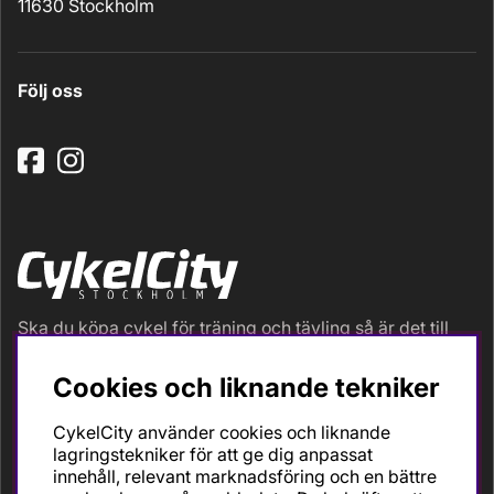
11630 Stockholm
Följ oss
Ska du köpa cykel för träning och tävling så är det till
oss du ska vända dig. Racer, gravel, triathlon och MTB.
Vi är en mycket personlig cykelaffär med hög
Cookies och liknande tekniker
servicegrad och alla vi som jobbar är inbitna cyklister
med stor passion, erfarenhet och kunskap om cykling
CykelCity använder cookies och liknande
och dess produkter. Gör din bästa cykelaffär på
lagringstekniker för att ge dig anpassat
CykelCity!
innehåll, relevant marknadsföring och en bättre