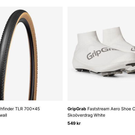
hfinder TLR 700x45
GripGrab
Faststream Aero Shoe 
wall
Skoöverdrag White
549 kr