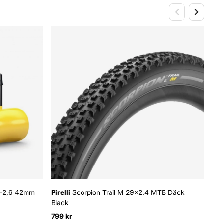
2-2,6 42mm
Pirelli
Scorpion Trail M 29x2.4 MTB Däck
Pi
Black
Bl
799 kr
4
Or