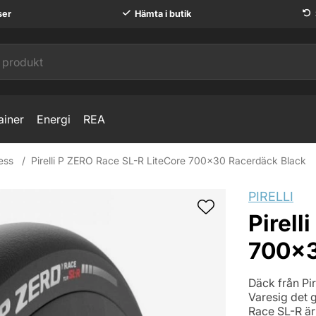
ser
Hämta i butik
ainer
Energi
REA
ess
Pirelli P ZERO Race SL-R LiteCore 700x30 Racerdäck Black
cerdäck Black
PIRELLI
Pirell
700x3
Däck från Pir
Varesig det 
Race SL-R är 