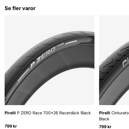
Se fler varor
Pirelli
P ZERO Race 700x26 Racerdäck Black
Pirelli
Cinturat
Black
799 kr
799 kr