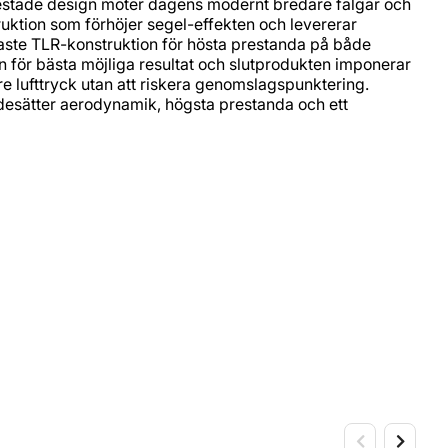
-testade design möter dagens modernt bredare fälgar och
ruktion som förhöjer segel-effekten och levererar
aste TLR-konstruktion för hösta prestanda på både
ien för bästa möjliga resultat och slutprodukten imponerar
e lufttryck utan att riskera genomslagspunktering.
ärdesätter aerodynamik, högsta prestanda och ett