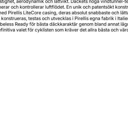
astighet, aerodynamik och lättvikt. Däckets noga vindtunnel
ar och kontrollerar luftflödet. En unik och patentsökt konst
 Pirellis LiteCore casing, deras absolut snabbaste och lätt
onstrueras, testas och utvecklas i Pirellis egna fabrik i Ital
Tubeless Ready för bästa däckkaraktär genom bland annat lägr
efinitiva valet för cyklisten som kräver det allra bästa och v