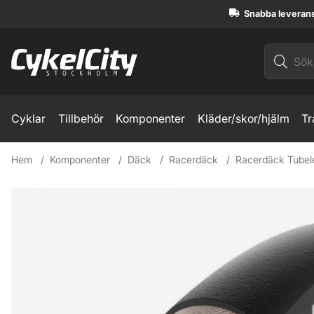
Snabba leveran
Cyklar
Tillbehör
Komponenter
Kläder/skor/hjälm
Tr
Hem
Komponenter
Däck
Racerdäck
Racerdäck Tubel
Produktbilder Pirelli P ZERO Race SL-R LiteCore 700x30 Ra