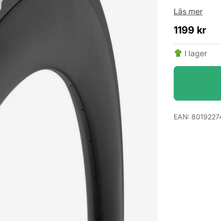
Läs mer
1199
kr
I lager
EAN:
8019227