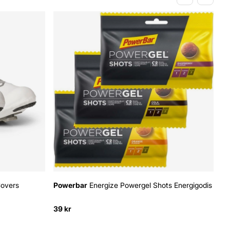
Covers
Powerbar
Energize Powergel Shots Energigodis
Tu
39 kr
15