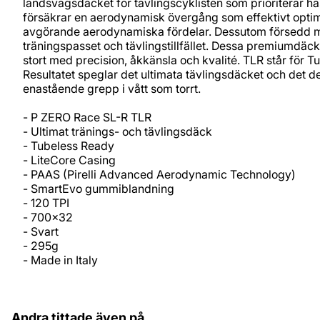
landsvägsdäcket för tävlingscyklisten som prioriterar h
försäkrar en aerodynamisk övergång som effektivt optimer
avgörande aerodynamiska fördelar. Dessutom försedd med
träningspasset och tävlingstillfället. Dessa premiumdäck k
stort med precision, åkkänsla och kvalité. TLR står för 
Resultatet speglar det ultimata tävlingsdäcket och det d
enastående grepp i vått som torrt.
- P ZERO Race SL-R TLR
- Ultimat tränings- och tävlingsdäck
- Tubeless Ready
- LiteCore Casing
- PAAS (Pirelli Advanced Aerodynamic Technology)
- SmartEvo gummiblandning
- 120 TPI
- 700x32
- Svart
- 295g
- Made in Italy
Andra tittade även på