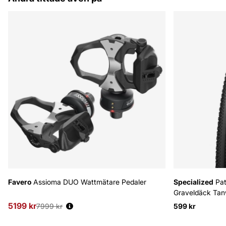
Favero
Assioma DUO Wattmätare Pedaler
Specialized
Pat
Graveldäck Tan
5199 kr
Ordinarie pris:
7999 kr
599 kr