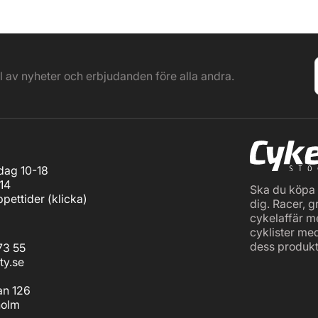
el av nyheter och erbjudanden före alla andra.
ag 10-18
14
Ska du köpa c
pettider (
klicka
)
dig. Racer, g
cykelaffär m
cyklister me
dess produkt
73 55
ty.se
an 126
holm