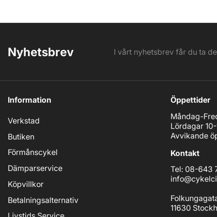
Nyhetsbrev
I vårt nyhetsbrev får du ta d
Information
Öppettider
Måndag-Fred
Verkstad
Lördagar 10-
Avvikande öp
Butiken
Förmånscykel
Kontakt
Dämparservice
Tel: 08-643 
info@cykelci
Köpvillkor
Folkungagat
Betalningsalternativ
11630 Stock
Livstids Service