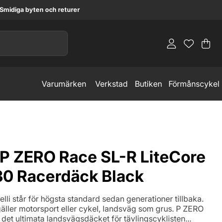
Smidiga byten och returer
Va
An
.
Varumärken
Verkstad
Butiken
Förmånscykel
i P ZERO Race SL-R LiteCore
0 Racerdäck Black
elli står för högsta standard sedan generationer tillbaka.
gäller motorsport eller cykel, landsväg som grus. P ZERO
det ultimata landsvägsdäcket för tävlingscyklisten...