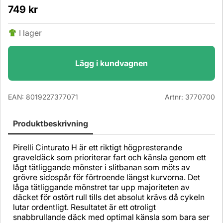
749
kr
I lager
Lägg i kundvagnen
EAN:
8019227377071
Artnr:
3770700
Produktbeskrivning
Pirelli Cinturato H är ett riktigt högpresterande
graveldäck som prioriterar fart och känsla genom ett
lågt tätliggande mönster i slitbanan som möts av
grövre sidospår för förtroende längst kurvorna. Det
låga tätliggande mönstret tar upp majoriteten av
däcket för ostört rull tills det absolut krävs då cykeln
lutar ordentligt. Resultatet är ett otroligt
snabbrullande däck med optimal känsla som bara ser