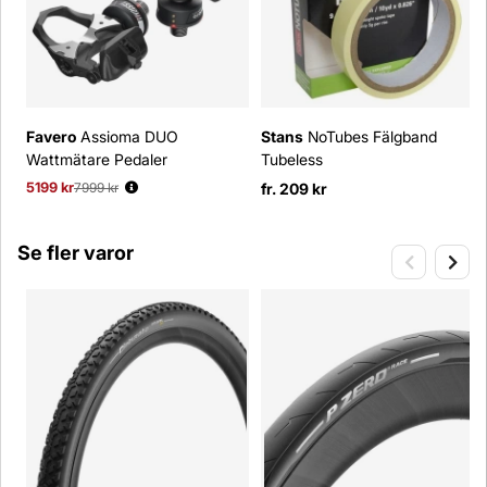
Favero
Assioma DUO
Stans
NoTubes Fälgband
Wattmätare Pedaler
Tubeless
5199 kr
Ordinarie pris:
7999 kr
fr. 209 kr
Se fler varor