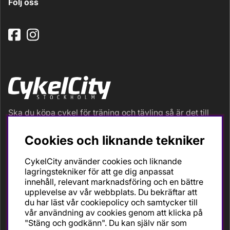
Följ oss
Ska du köpa cykel för träning och tävling så är det till
oss du ska vända dig. Racer, gravel, triathlon och MTB.
Vi är en mycket personlig cykelaffär med hög
Cookies och liknande tekniker
servicegrad och alla vi som jobbar är inbitna cyklister
med stor passion, erfarenhet och kunskap om cykling
CykelCity använder cookies och liknande
och dess produkter. Gör din bästa cykelaffär på
lagringstekniker för att ge dig anpassat
CykelCity!
innehåll, relevant marknadsföring och en bättre
upplevelse av vår webbplats. Du bekräftar att
du har läst vår cookiepolicy och samtycker till
vår användning av cookies genom att klicka på
"Stäng och godkänn". Du kan själv när som