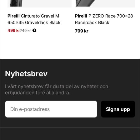
Pirelli
Cinturato Gravel M
Pirelli
P ZERO Race 700x28
650x45 Graveldäck Black
Racerdäck Black
499 kr
Ordinarie pris:
749 kr
799 kr
Nyhetsbrev
I vårt nyhetsbrev får du ta del av nyheter och
erbjudanden före alla andra.
Signa upp