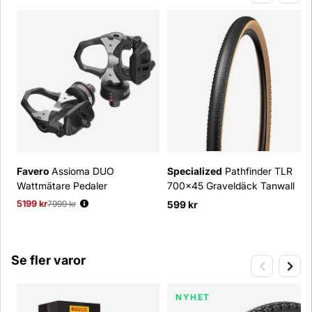
Favero
Assioma DUO
Specialized
Pathfinder TLR
Wattmätare Pedaler
700x45 Graveldäck Tanwall
5199 kr
Ordinarie pris:
7999 kr
599 kr
Se fler varor
NYHET