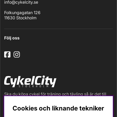
info@cykelcity.se
Folkungagatan 126
11630 Stockholm
Följ oss
Ska du köpa cykel för träning och tävling så är det till
oss du ska vända dig. Racer, gravel, triathlon och MTB.
Vi är en mycket personlig cykelaffär med hög
Cookies och liknande tekniker
servicegrad och alla vi som jobbar är inbitna cyklister
med stor passion, erfarenhet och kunskap om cykling