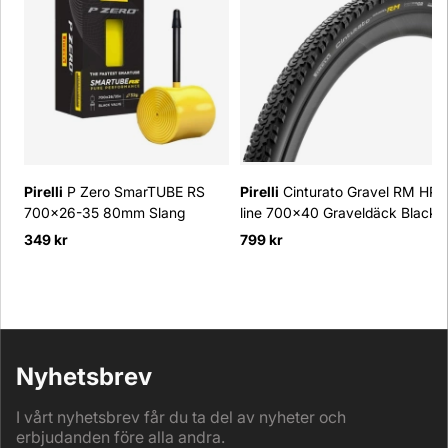
Pirelli
P Zero SmarTUBE RS
Pirelli
Cinturato Gravel RM HP-
700x26-35 80mm Slang
line 700x40 Graveldäck Black
349 kr
799 kr
Nyhetsbrev
I vårt nyhetsbrev får du ta del av nyheter och
erbjudanden före alla andra.