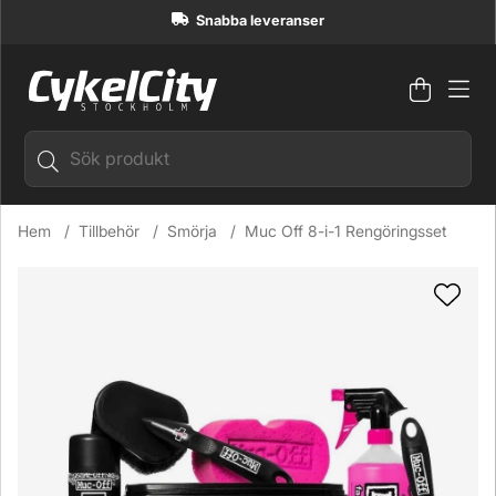
Snabba leveranser
Varuko
Antal i
.
Hem
Tillbehör
Smörja
Muc Off 8-i-1 Rengöringsset
Produktbilder Muc Off 8-i-1 Rengöringsset