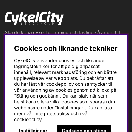
Ska du köpa cykel för träning och tävling så är det till
oss du ska vända dig. Racer, gravel, triathlon och MTB.
Vi är en mycket personlig cykelaffär med hög
Cookies och liknande tekniker
servicegrad och alla vi som jobbar är inbitna cyklister
med stor passion, erfarenhet och kunskap om cykling
CykelCity använder cookies och liknande
och dess produkter. Gör din bästa cykelaffär på
lagringstekniker för att ge dig anpassat
CykelCity!
innehåll, relevant marknadsföring och en bättre
upplevelse av vår webbplats. Du bekräftar att
du har läst vår cookiepolicy och samtycker till
vår användning av cookies genom att klicka på
"Stäng och godkänn". Du kan själv när som
helst kontrollera vilka cookies som sparas i din
webbläsare under ”Inställningar”. Du kan läsa
mer i vår
Integritetspolicy
och i vår
cookiepolicy
.
Inställningar
Godkänn och stäng