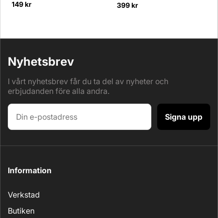
149 kr
399 kr
Nyhetsbrev
I vårt nyhetsbrev får du ta del av nyheter och
erbjudanden före alla andra.
Signa upp
Information
Verkstad
Butiken