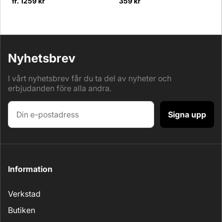
fr. 1259 kr
359 kr
Nyhetsbrev
I vårt nyhetsbrev får du ta del av nyheter och
erbjudanden före alla andra.
Signa upp
Information
Verkstad
Butiken