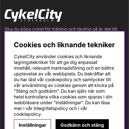
Ska du köpa cykel för träning och tävling så är det till
oss du ska vända dig. Racer, gravel, triathlon och MTB.
Vi är en mycket personlig cykelaffär med hög
Cookies och liknande tekniker
servicegrad och alla vi som jobbar är inbitna cyklister
med stor passion, erfarenhet och kunskap om cykling
CykelCity använder cookies och liknande
och dess produkter. Gör din bästa cykelaffär på
lagringstekniker för att ge dig anpassat
CykelCity!
innehåll, relevant marknadsföring och en bättre
upplevelse av vår webbplats. Du bekräftar att
du har läst vår cookiepolicy och samtycker till
vår användning av cookies genom att klicka på
"Stäng och godkänn". Du kan själv när som
helst kontrollera vilka cookies som sparas i din
webbläsare under ”Inställningar”. Du kan läsa
mer i vår
Integritetspolicy
och i vår
cookiepolicy
.
Inställningar
Godkänn och stäng