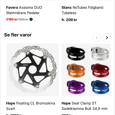
Favero
Assioma DUO
Stans
NoTubes Fälgband
Wattmätare Pedaler
Tubeless
5199 kr
Ordinarie pris:
7999 kr
fr. 209 kr
Se fler varor
Hope
Floating CL Bromsskiva
Hope
Seat Clamp ST
Svart
Sadelklamma Bult 34,9 mm