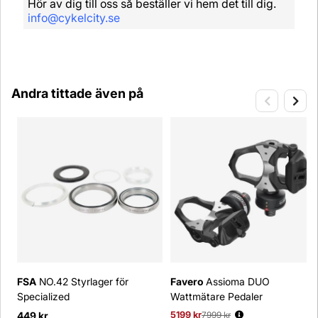
Hör av dig till oss så beställer vi hem det till dig.
info@cykelcity.se
Andra tittade även på
FSA
NO.42 Styrlager för
Favero
Assioma DUO
Specialized
Wattmätare Pedaler
449 kr
5199 kr
Ordinarie pris:
7999 kr