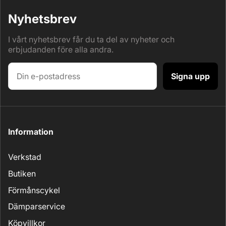
Nyhetsbrev
I vårt nyhetsbrev får du ta del av nyheter och
erbjudanden före alla andra.
Signa upp
Information
Verkstad
Butiken
Förmånscykel
Dämparservice
Köpvillkor