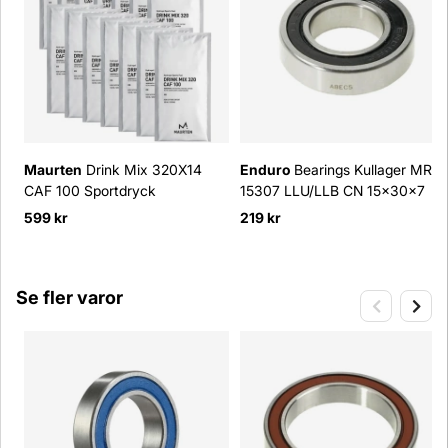
Maurten
Drink Mix 320X14
Enduro
Bearings Kullager MR
CAF 100 Sportdryck
15307 LLU/LLB CN 15x30x7
599 kr
219 kr
Se fler varor