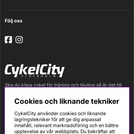
Följ oss
Ska du köpa cykel för träning och tävling så är det till
oss du ska vända dig. Racer, gravel, triathlon och MTB.
Vi är en mycket personlig cykelaffär med hög
Cookies och liknande tekniker
servicegrad och alla vi som jobbar är inbitna cyklister
med stor passion, erfarenhet och kunskap om cykling
CykelCity använder cookies och liknande
och dess produkter. Gör din bästa cykelaffär på
lagringstekniker för att ge dig anpassat
CykelCity!
innehåll, relevant marknadsföring och en bättre
upplevelse av vår webbplats. Du bekräftar att