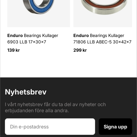
Enduro
Bearings Kullager
Enduro
Bearings Kullager
6903 LLB 17x30x7
71806 LLB ABEC-5 30x42x7
139 kr
299 kr
Nyhetsbrev
I vårt nyhetsbrev får du ta del av nyheter och
erbjudanden före alla andra.
Signa upp