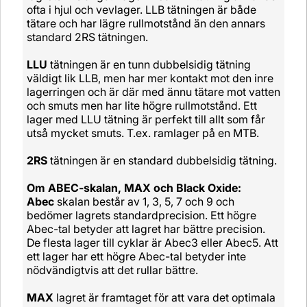
ofta i hjul och vevlager. LLB tätningen är både
tätare och har lägre rullmotstånd än den annars
standard 2RS tätningen.
LLU
tätningen är en tunn dubbelsidig tätning
väldigt lik LLB, men har mer kontakt mot den inre
lagerringen och är där med ännu tätare mot vatten
och smuts men har lite högre rullmotstånd. Ett
lager med LLU tätning är perfekt till allt som får
utså mycket smuts. T.ex. ramlager på en MTB.
2RS
tätningen är en standard dubbelsidig tätning.
Om ABEC-skalan, MAX och Black Oxide:
Abec
skalan består av 1, 3, 5, 7 och 9 och
bedömer lagrets standardprecision. Ett högre
Abec-tal betyder att lagret har bättre precision.
De flesta lager till cyklar är Abec3 eller Abec5. Att
ett lager har ett högre Abec-tal betyder inte
nödvändigtvis att det rullar bättre.
MAX
lagret är framtaget för att vara det optimala