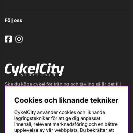
Följ oss
Ska du köpa cykel för träning och tävling så är det till
oss du ska vända dig. Racer, gravel, triathlon och MTB.
Vi är en mycket personlig cykelaffär med hög
Cookies och liknande tekniker
servicegrad och alla vi som jobbar är inbitna cyklister
med stor passion, erfarenhet och kunskap om cykling
CykelCity använder cookies och liknande
och dess produkter. Gör din bästa cykelaffär på
lagringstekniker för att ge dig anpassat
CykelCity!
innehåll, relevant marknadsföring och en bättre
upplevelse av vår webbplats. Du bekräftar att