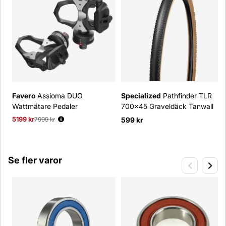
Favero
Assioma DUO
Specialized
Pathfinder TLR
Wattmätare Pedaler
700x45 Graveldäck Tanwall
5199 kr
Ordinarie pris:
7999 kr
599 kr
Se fler varor