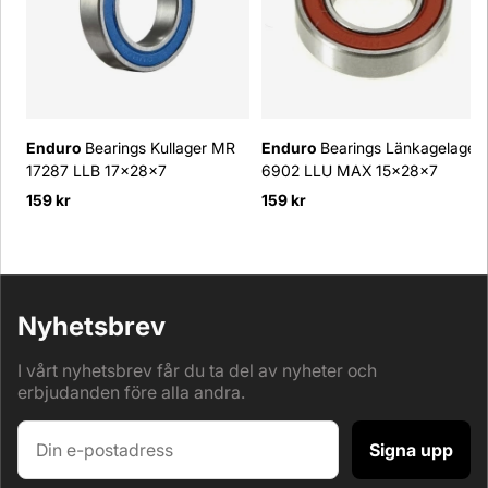
Enduro
Bearings Kullager MR
Enduro
Bearings Länkagelager
17287 LLB 17x28x7
6902 LLU MAX 15x28x7
159 kr
159 kr
Nyhetsbrev
I vårt nyhetsbrev får du ta del av nyheter och
erbjudanden före alla andra.
Signa upp