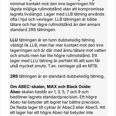
minimal kontakt mot den inre lagerringen för
lägsta möjliga rullmotstånd utan att kompromissa
lagrets livslängd. Lager med LLB tätning används
ofta i hjul och vevlager. LLB tätningen är både
tätare och har lägre rullmotstånd än den annars
standard 2RS tätningen.
LLU
tätningen är en tunn dubbelsidig tätning
väldigt lik LLB, men har mer kontakt mot den inre
lagerringen och är där med ännu tätare mot vatten
och smuts men har lite högre rullmotstånd. Ett
lager med LLU tätning är perfekt till allt som får
utså mycket smuts. T.ex. ramlager på en MTB.
2RS
tätningen är en standard dubbelsidig tätning.
Om ABEC-skalan, MAX och Black Oxide:
Abec
skalan består av 1, 3, 5, 7 och 9 och
bedömer lagrets standardprecision. Ett högre
Abec-tal betyder att lagret har bättre precision.
De flesta lager till cyklar är Abec3 eller Abec5. Att
ett lager har ett högre Abec-tal betyder inte