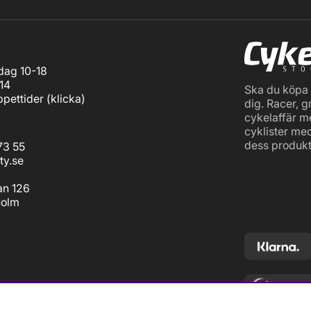
ag 10-18
14
Ska du köpa c
pettider (
klicka
)
dig. Racer, g
cykelaffär m
cyklister me
dess produkt
73 55
ty.se
an 126
holm