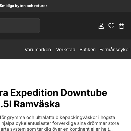
Smidiga byten och returer
Va
An
.
Varumärken
Verkstad
Butiken
Förmånscykel
ra Expedition Downtube
1.5l Ramväska
 för grymma och ultralätta bikepackingväskor i högsta
tt hjälpa cykelentusiaster förverkliga sina drömmar stora
ta system som tar dig över en kontinent eller helt...