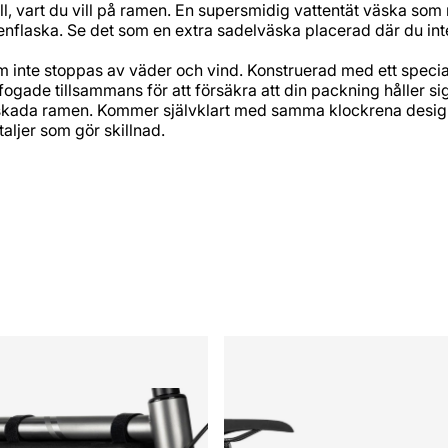
 vart du vill på ramen. En supersmidig vattentät väska som
attenflaska. Se det som en extra sadelväska placerad där du i
 inte stoppas av väder och vind. Konstruerad med ett speciala
 fogade tillsammans för att försäkra att din packning håller s
 att skada ramen. Kommer självklart med samma klockrena desi
aljer som gör skillnad.