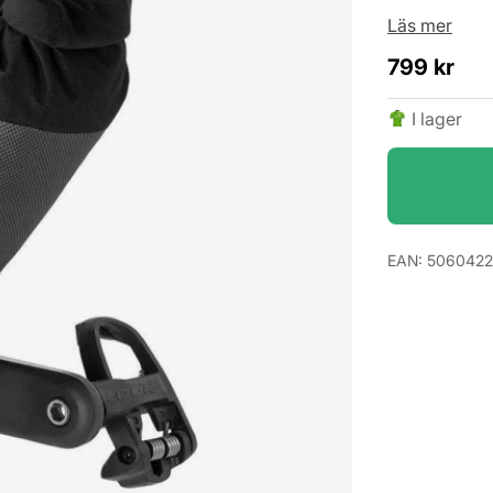
Läs mer
799
kr
I lager
EAN:
5060422