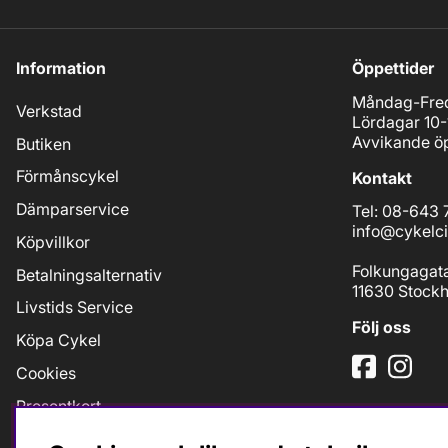
Information
Öppettider
Måndag-Fred
Verkstad
Lördagar 10-
Avvikande öp
Butiken
Förmånscykel
Kontakt
Dämparservice
Tel: 08-643 
info@cykelci
Köpvillkor
Folkungagat
Betalningsalternativ
11630 Stock
Livstids Service
Följ oss
Köpa Cykel
Cookies
Presentkort
Jobb