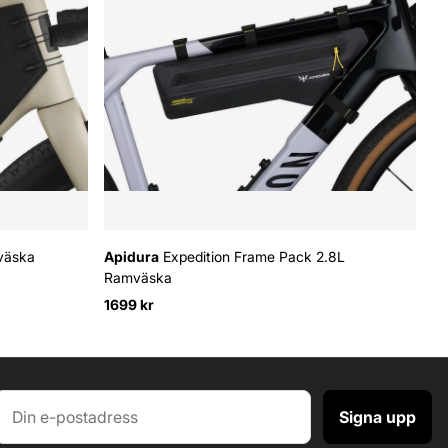
väska
Apidura
Expedition Frame Pack 2.8L
Ap
Ramväska
R
1699 kr
74
Signa upp