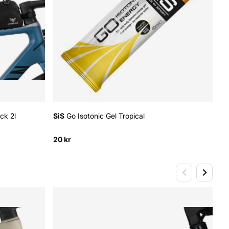
ck 2l
SiS
Go Isotonic Gel Tropical
Si
20 kr
20