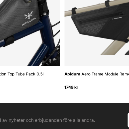
ion Top Tube Pack 0.5l
Apidura
Aero Frame Module Ram
1749 kr
el av nyheter och erbjudanden före alla andra.