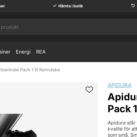
ser
Hämta i butik
ainer
Energi
REA
 Downtube Pack 1.5l Ramväska
äska
APIDURA
Apidu
Pack 
Apidura står
kvalité för a
som små. Smar