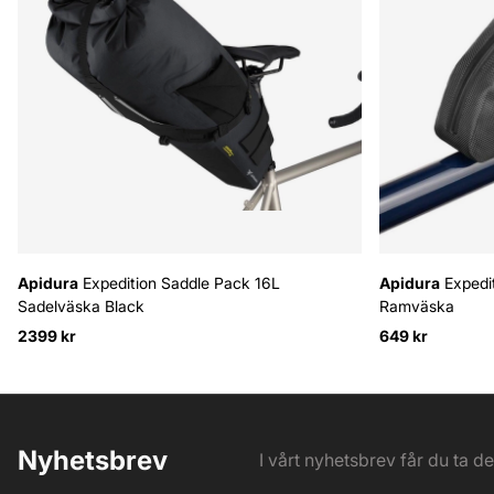
Apidura
Expedition Saddle Pack 16L
Apidura
Expedit
Sadelväska Black
Ramväska
2399 kr
649 kr
Nyhetsbrev
I vårt nyhetsbrev får du ta d