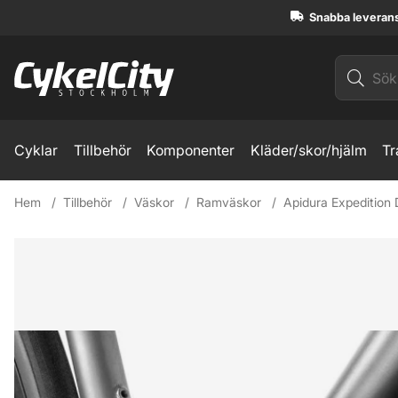
Snabba leveran
Cyklar
Tillbehör
Komponenter
Kläder/skor/hjälm
Tr
Hem
Tillbehör
Väskor
Ramväskor
Apidura Expedition
Produktbilder Apidura Expedition Downtube Pack 1.5l Ramv