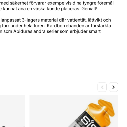
 med säkerhet förvarar exempelvis dina tyngre föremål
nte kunnat ana en väska kunde placeras. Genialt!
npassat 3-lagers material där vattentät, lättvikt och
ig torr under hela turen. Kardborrebanden är förstärkta
gn som Apiduras andra serier som erbjuder smart