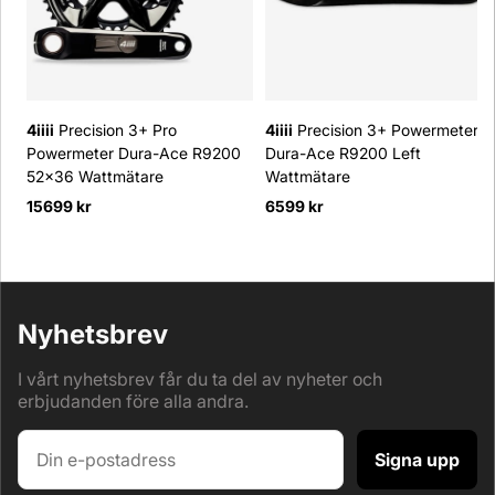
4iiii
Precision 3+ Pro
4iiii
Precision 3+ Powermeter
Powermeter Dura-Ace R9200
Dura-Ace R9200 Left
52x36 Wattmätare
Wattmätare
15699 kr
6599 kr
Nyhetsbrev
I vårt nyhetsbrev får du ta del av nyheter och
erbjudanden före alla andra.
Signa upp