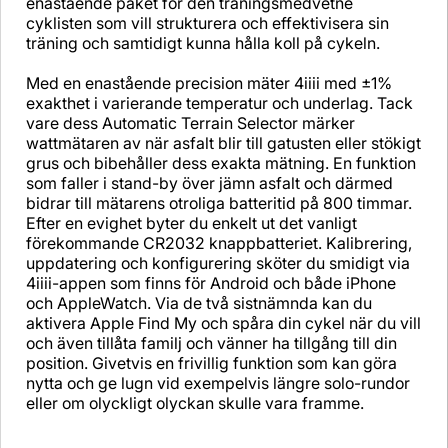
enastående paket för den träningsmedvetne
cyklisten som vill strukturera och effektivisera sin
träning och samtidigt kunna hålla koll på cykeln.
Med en enastående precision mäter 4iiii med ±1%
exakthet i varierande temperatur och underlag. Tack
vare dess Automatic Terrain Selector märker
wattmätaren av när asfalt blir till gatusten eller stökigt
grus och bibehåller dess exakta mätning. En funktion
som faller i stand-by över jämn asfalt och därmed
bidrar till mätarens otroliga batteritid på 800 timmar.
Efter en evighet byter du enkelt ut det vanligt
förekommande CR2032 knappbatteriet. Kalibrering,
uppdatering och konfigurering sköter du smidigt via
4iiii-appen som finns för Android och både iPhone
och AppleWatch. Via de två sistnämnda kan du
aktivera Apple Find My och spåra din cykel när du vill
och även tillåta familj och vänner ha tillgång till din
position. Givetvis en frivillig funktion som kan göra
nytta och ge lugn vid exempelvis längre solo-rundor
eller om olyckligt olyckan skulle vara framme.