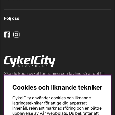
Följ oss
Ska du köpa cykel för träning och tävling så är det till
oss du ska vända dig. Racer, gravel, triathlon och MTB.
Vi är en mycket personlig cykelaffär med hög
Cookies och liknande tekniker
servicegrad och alla vi som jobbar är inbitna cyklister
med stor passion, erfarenhet och kunskap om cykling
CykelCity använder cookies och liknande
och dess produkter. Gör din bästa cykelaffär på
lagringstekniker för att ge dig anpassat
CykelCity!
innehåll, relevant marknadsföring och en bättre
upplevelse av vår webbplats. Du bekräftar att