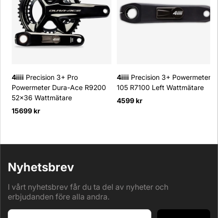
4iiii
Precision 3+ Pro
4iiii
Precision 3+ Powermeter
Powermeter Dura-Ace R9200
105 R7100 Left Wattmätare
52x36 Wattmätare
4599 kr
15699 kr
Nyhetsbrev
I vårt nyhetsbrev får du ta del av nyheter och
erbjudanden före alla andra.