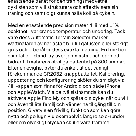
enastående paket för den träningsmedvetne
cyklisten som vill strukturera och effektivisera sin
träning och samtidigt kunna hålla koll på cykeln.
Med en enastående precision mäter 4iiii med ±1%
exakthet i varierande temperatur och underlag. Tack
vare dess Automatic Terrain Selector märker
wattmätaren av när asfalt blir till gatusten eller stökigt
grus och bibehåller dess exakta mätning. En funktion
som faller i stand-by över jämn asfalt och därmed
bidrar till mätarens otroliga batteritid på 800 timmar.
Efter en evighet byter du enkelt ut det vanligt
förekommande CR2032 knappbatteriet. Kalibrering,
uppdatering och konfigurering sköter du smidigt via
4iiii-appen som finns för Android och både iPhone
och AppleWatch. Via de två sistnämnda kan du
aktivera Apple Find My och spåra din cykel när du vill
och även tillåta familj och vänner ha tillgång till din
position. Givetvis en frivillig funktion som kan göra
nytta och ge lugn vid exempelvis längre solo-rundor
eller om olyckligt olyckan skulle vara framme.