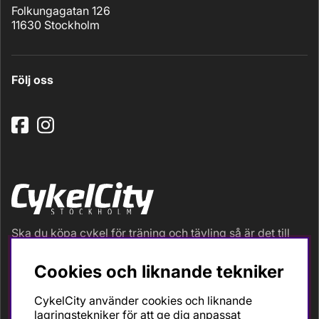
Folkungagatan 126
11630 Stockholm
Följ oss
Ska du köpa cykel för träning och tävling så är det till
oss du ska vända dig. Racer, gravel, triathlon och MTB.
Vi är en mycket personlig cykelaffär med hög
Cookies och liknande tekniker
servicegrad och alla vi som jobbar är inbitna cyklister
med stor passion, erfarenhet och kunskap om cykling
CykelCity använder cookies och liknande
och dess produkter. Gör din bästa cykelaffär på
lagringstekniker för att ge dig anpassat
CykelCity!