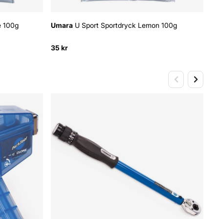
e 100g
Umara
U Sport Sportdryck Lemon 100g
M
35 kr
10