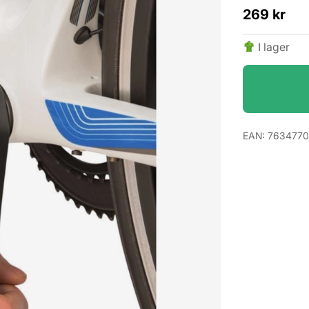
269
kr
I lager
EAN:
763477