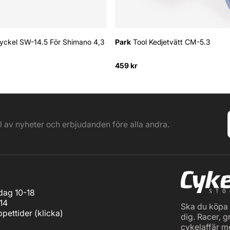
yckel SW-14.5 För Shimano 4,3
Park
Tool Kedjetvätt CM-5.3
459 kr
el av nyheter och erbjudanden före alla andra.
ag 10-18
14
Ska du köpa c
pettider (
klicka
)
dig. Racer, g
cykelaffär m