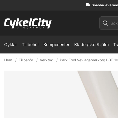
Snabba leveran
Cyklar
Tillbehör
Komponenter
Kläder/skor/hjälm
Tr
Hem
Tillbehör
Verktyg
Park Tool Vevlagerverktyg BBT-10
Produktbilder Park Tool Vevlagerverktyg BBT-10.2