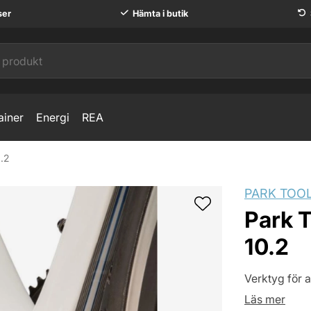
ser
Hämta i butik
ainer
Energi
REA
.2
PARK TOO
Park 
10.2
Verktyg för a
Läs mer