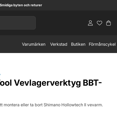
Smidiga byten och returer
Va
An
.
Varumärken
Verkstad
Butiken
Förmånscykel
L
Tool Vevlagerverktyg BBT-
tt montera eller ta bort Shimano Hollowtech II vevarm.