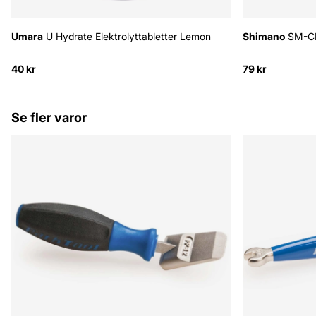
Umara
U Hydrate Elektrolyttabletter Lemon
Shimano
SM-CN9
40 kr
79 kr
Se fler varor