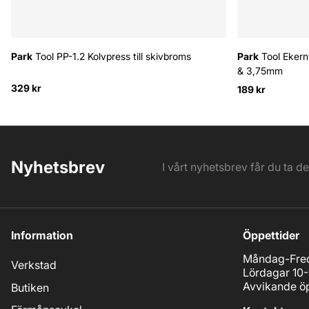
Park
Tool PP-1.2 Kolvpress till skivbroms
Park
Tool Ekern
& 3,75mm
329 kr
189 kr
Nyhetsbrev
I vårt nyhetsbrev får du ta d
Information
Öppettider
Måndag-Fred
Verkstad
Lördagar 10-
Avvikande öp
Butiken