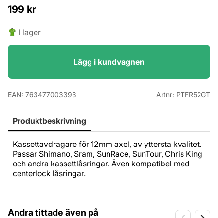
199
kr
I lager
Lägg i kundvagnen
EAN:
763477003393
Artnr:
PTFR52GT
Produktbeskrivning
Kassettavdragare för 12mm axel, av yttersta kvalitet.
Passar Shimano, Sram, SunRace, SunTour, Chris King
och andra kassettlåsringar. Även kompatibel med
centerlock låsringar.
Andra tittade även på