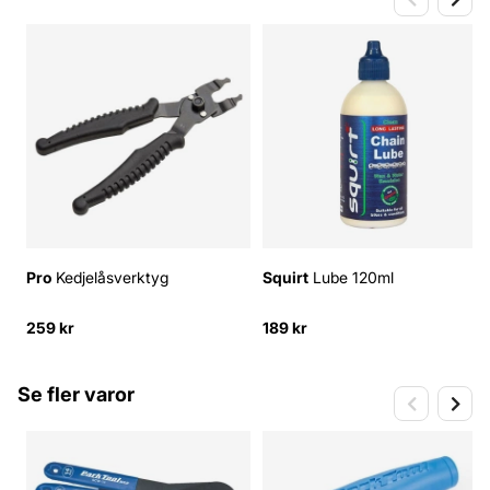
Pro
Kedjelåsverktyg
Squirt
Lube 120ml
259 kr
189 kr
Se fler varor