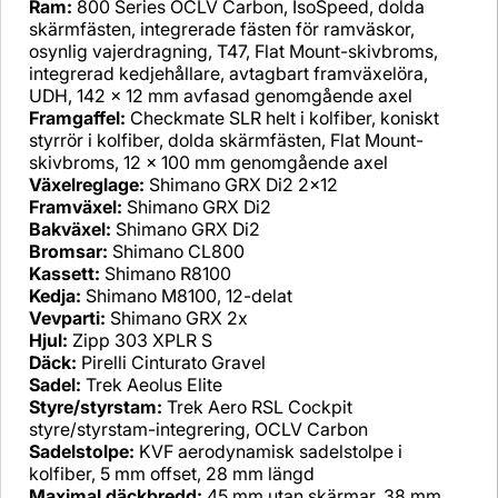
Ram:
800 Series OCLV Carbon, IsoSpeed, dolda
skärmfästen, integrerade fästen för ramväskor,
osynlig vajerdragning, T47, Flat Mount-skivbroms,
integrerad kedjehållare, avtagbart framväxelöra,
UDH, 142 x 12 mm avfasad genomgående axel
Framgaffel:
Checkmate SLR helt i kolfiber, koniskt
styrrör i kolfiber, dolda skärmfästen, Flat Mount-
skivbroms, 12 x 100 mm genomgående axel
Växelreglage:
Shimano GRX Di2 2x12
Framväxel:
Shimano GRX Di2
Bakväxel:
Shimano GRX Di2
Bromsar:
Shimano CL800
Kassett:
Shimano R8100
Kedja:
Shimano M8100, 12-delat
Vevparti:
Shimano GRX 2x
Hjul:
Zipp 303 XPLR S
Däck:
Pirelli Cinturato Gravel
Sadel:
Trek Aeolus Elite
Styre/styrstam:
Trek Aero RSL Cockpit
styre/styrstam-integrering, OCLV Carbon
Sadelstolpe:
KVF aerodynamisk sadelstolpe i
kolfiber, 5 mm offset, 28 mm längd
Maximal däckbredd:
45 mm utan skärmar, 38 mm