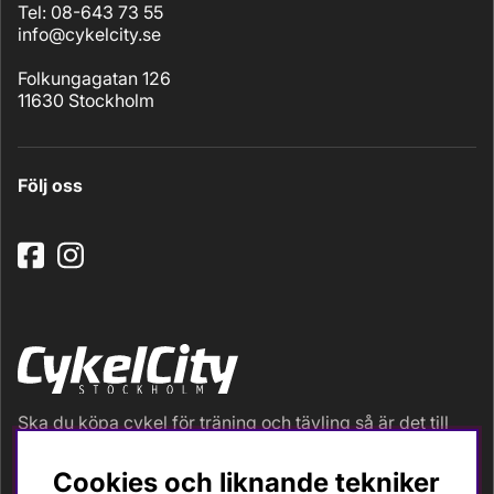
Tel: 08-643 73 55
info@cykelcity.se
Folkungagatan 126
11630 Stockholm
Följ oss
Ska du köpa cykel för träning och tävling så är det till
oss du ska vända dig. Racer, gravel, triathlon och MTB.
Vi är en mycket personlig cykelaffär med hög
Cookies och liknande tekniker
servicegrad och alla vi som jobbar är inbitna cyklister