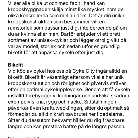
Vi ser alla olika ut och med facit i hand kan
kroppsbyggnaden skilja minst lika mycket inom de
olika könsrollerna som mellan dem. Det är din unika
kroppskonstruktion som bestämmer vilken
ramstorlek som passar just dig, inte beroende på om
du är kvinna eller man. Därför erbjuder vi ett brett
sortiment av unisex-cyklar och lägger otrolig vikt på
val av modell, storlek och sedan utför en grundlig
bikefit för att anpassa cykeln efter just dig.
Bikefit
Vid köp av cykel hos oss på CykelCity ingår alltid en
bikefit. Bikefit är väsentligt eftersom vi alla har unik
kroppskonstitution och rörlighet och givetvis strävar
efter en optimal cykelupplevelse. Genom att få cykeln
inställd förebygger vi känningar och undvika skador i
exempelvis knä, rygg och nacke. Sittställningen
påverkar även kraftutvecklingen, sitter du optimalt så
förmedlar du all din kraft oavbrutet ner i pedalerna.
Sitter du dessutom bekvämt håller du dig fräschare
längre och kan prestera bättre på de längre passen.