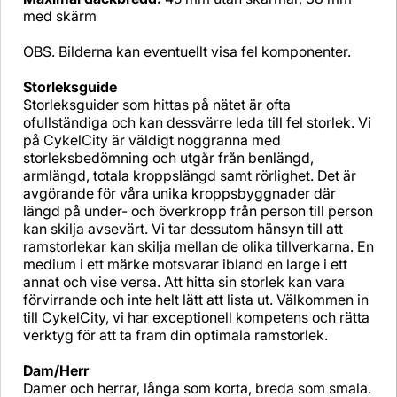
med skärm
OBS. Bilderna kan eventuellt visa fel komponenter.
Storleksguide
Storleksguider som hittas på nätet är ofta
ofullständiga och kan dessvärre leda till fel storlek. Vi
på CykelCity är väldigt noggranna med
storleksbedömning och utgår från benlängd,
armlängd, totala kroppslängd samt rörlighet. Det är
avgörande för våra unika kroppsbyggnader där
längd på under- och överkropp från person till person
kan skilja avsevärt. Vi tar dessutom hänsyn till att
ramstorlekar kan skilja mellan de olika tillverkarna. En
medium i ett märke motsvarar ibland en large i ett
annat och vise versa. Att hitta sin storlek kan vara
förvirrande och inte helt lätt att lista ut. Välkommen in
till CykelCity, vi har exceptionell kompetens och rätta
verktyg för att ta fram din optimala ramstorlek.
Dam/Herr
Damer och herrar, långa som korta, breda som smala.