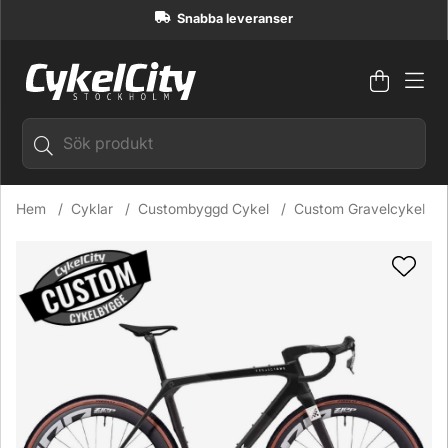
Snabba leveranser
Varuko
Antal i
.
Hem
Cyklar
Custombyggd Cykel
Custom Gravelcykel
Produktbilder Trek Checkmate GRX Di2 2x12 Custombyggd 