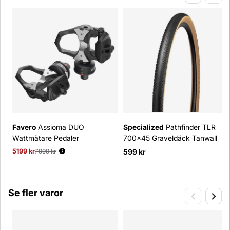
Favero
Assioma DUO
Specialized
Pathfinder TLR
Wattmätare Pedaler
700x45 Graveldäck Tanwall
5199 kr
Ordinarie pris:
7999 kr
599 kr
Se fler varor