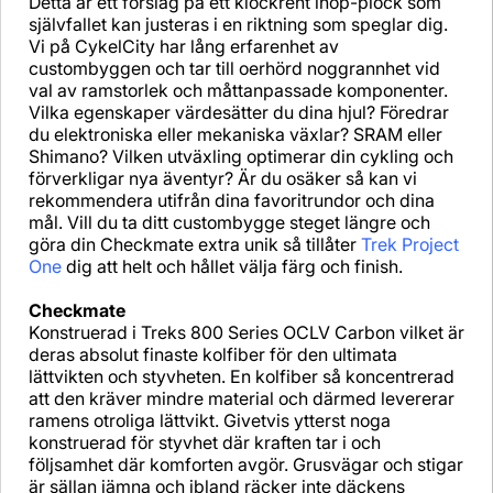
Detta är ett förslag på ett klockrent ihop-plock som
självfallet kan justeras i en riktning som speglar dig.
Vi på CykelCity har lång erfarenhet av
custombyggen och tar till oerhörd noggrannhet vid
val av ramstorlek och måttanpassade komponenter.
Vilka egenskaper värdesätter du dina hjul? Föredrar
du elektroniska eller mekaniska växlar? SRAM eller
Shimano? Vilken utväxling optimerar din cykling och
förverkligar nya äventyr? Är du osäker så kan vi
rekommendera utifrån dina favoritrundor och dina
mål. Vill du ta ditt custombygge steget längre och
göra din Checkmate extra unik så tillåter
Trek Project
One
dig att helt och hållet välja färg och finish.
Checkmate
Konstruerad i Treks 800 Series OCLV Carbon vilket är
deras absolut finaste kolfiber för den ultimata
lättvikten och styvheten. En kolfiber så koncentrerad
att den kräver mindre material och därmed levererar
ramens otroliga lättvikt. Givetvis ytterst noga
konstruerad för styvhet där kraften tar i och
följsamhet där komforten avgör. Grusvägar och stigar
är sällan jämna och ibland räcker inte däckens