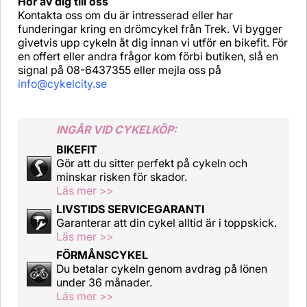
Hör av dig till oss
Kontakta oss om du är intresserad eller har
funderingar kring en drömcykel från Trek. Vi bygger
givetvis upp cykeln åt dig innan vi utför en bikefit. För
en offert eller andra frågor kom förbi butiken, slå en
signal på 08-6437355 eller mejla oss på
info@cykelcity.se
INGÅR VID CYKELKÖP:
BIKEFIT
Gör att du sitter perfekt på cykeln och
minskar risken för skador.
Läs mer >>
LIVSTIDS SERVICEGARANTI
Garanterar att din cykel alltid är i toppskick.
Läs mer >>
FÖRMÅNSCYKEL
Du betalar cykeln genom avdrag på lönen
under 36 månader.
Läs mer >>