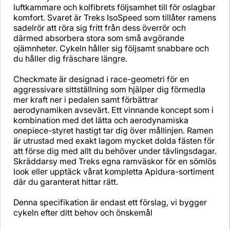
luftkammare och kolfibrets följsamhet till för oslagbar
komfort. Svaret är Treks IsoSpeed som tillåter ramens
sadelrör att röra sig fritt från dess överrör och
därmed absorbera stora som små avgörande
ojämnheter. Cykeln håller sig följsamt snabbare och
du håller dig fräschare längre.
Checkmate är designad i race-geometri för en
aggressivare sittställning som hjälper dig förmedla
mer kraft ner i pedalen samt förbättrar
aerodynamiken avsevärt. Ett vinnande koncept som i
kombination med det lätta och aerodynamiska
onepiece-styret hastigt tar dig över mållinjen. Ramen
är utrustad med exakt lagom mycket dolda fästen för
att förse dig med allt du behöver under tävlingsdagar.
Skräddarsy med Treks egna ramväskor för en sömlös
look eller upptäck vårat kompletta Apidura-sortiment
där du garanterat hittar rätt.
Denna specifikation är endast ett förslag, vi bygger
cykeln efter ditt behov och önskemål