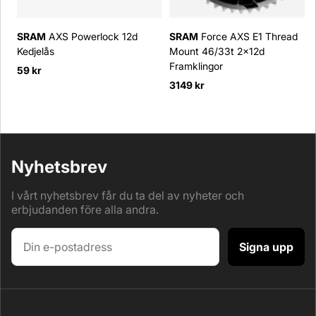
SRAM
AXS Powerlock 12d
SRAM
Force AXS E1 Thread
Kedjelås
Mount 46/33t 2x12d
Framklingor
59 kr
3149 kr
Nyhetsbrev
I vårt nyhetsbrev får du ta del av nyheter och
erbjudanden före alla andra.
Signa upp