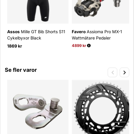
Assos
Mille GT Bib Shorts S11
Favero
Assioma Pro MX-1
Cykelbyxor Black
Wattmätare Pedaler
1869 kr
4899 kr
Ordinarie pris:
Se fler varor