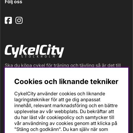
Följ oss
Ska du köpa cykel för träning och tävling så är det till
oss du ska vända dig. Racer, gravel, triathlon och MTB.
Vi är en mycket personlig cykelaffär med hög
Cookies och liknande tekniker
servicegrad och alla vi som jobbar är inbitna cyklister
med stor passion, erfarenhet och kunskap om cykling
CykelCity använder cookies och liknande
och dess produkter. Gör din bästa cykelaffär på
lagringstekniker för att ge dig anpassat
CykelCity!
innehåll, relevant marknadsföring och en bättre
upplevelse av vår webbplats. Du bekräftar att
du har läst vår cookiepolicy och samtycker till
vår användning av cookies genom att klicka på
"Stäng och godkänn". Du kan själv när som