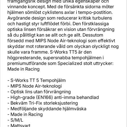
framgångsrik design med unika egenskaper och
vinnande koncept. Med de försänkta sidorna möter
hjälmen sömlöst cyklistens axlar i tempo-postition.
Avgörande design som reducerar kritisk turbulens
och hastigt styr luftflödet förbi. Den förstklassiga
optiska linsen försäkrar en vision utan förvrängning
så du pålitligt kan se allt och ge allt. Dessutom
försedd med MIPS Node Air-teknologi som effektivt
skyddar mot roterande våld om olyckan olyckligt nog
skulle vara framme. S-Works TT5 är den
högpresterande, supersnabba tempohjälmen i
premiumutförande som Specialized stolt uttrycker:
Made in Racing
- S-Works TT 5 Tempohjälm
- MIPS Node Air-teknologi
- Optisk lins utan förvrängning
- High-grade (EN166) anti-imma behandlad
- Bekväm Tri-Fix storleksjustering
- Medföljande skyddande hjälmväska
- Made in Racing
- S/M/L
- Mattsvart