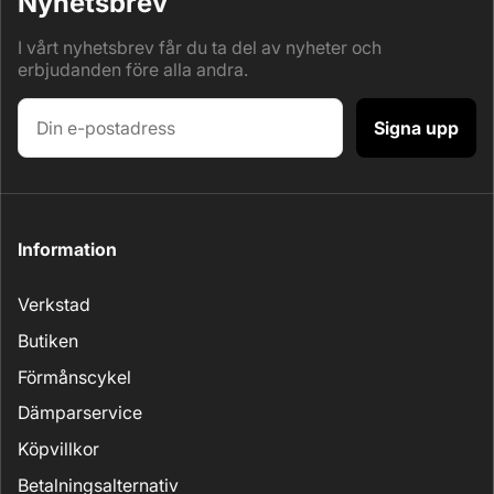
Nyhetsbrev
I vårt nyhetsbrev får du ta del av nyheter och
erbjudanden före alla andra.
Signa upp
Information
Verkstad
Butiken
Förmånscykel
Dämparservice
Köpvillkor
Betalningsalternativ