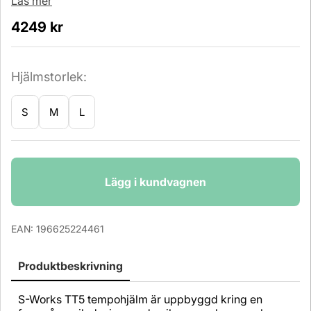
Läs mer
4249
kr
Hjälmstorlek:
S
M
L
Antal
Lägg i kundvagnen
EAN:
196625224461
Produktbeskrivning
S-Works TT5 tempohjälm är uppbyggd kring en