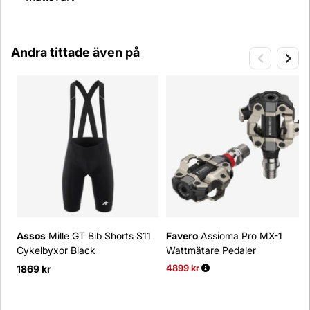
Andra tittade även på
Assos
Mille GT Bib Shorts S11
Favero
Assioma Pro MX-1
Cykelbyxor Black
Wattmätare Pedaler
1869 kr
4899 kr
Ordinarie pris: