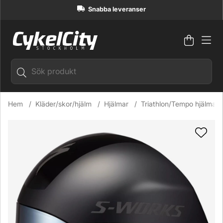
Snabba leveranser
Varuko
Antal i
.
Hem
Kläder/skor/hjälm
Hjälmar
Triathlon/Tempo hjälmar
Produktbilder Specialized S-Works TT5 Time Trial Tempohj