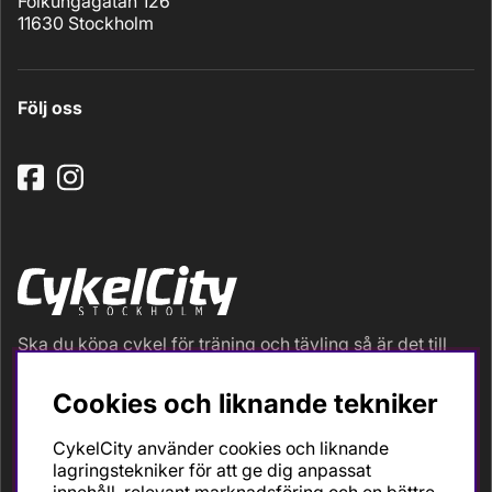
Folkungagatan 126
11630 Stockholm
Följ oss
Ska du köpa cykel för träning och tävling så är det till
oss du ska vända dig. Racer, gravel, triathlon och MTB.
Vi är en mycket personlig cykelaffär med hög
Cookies och liknande tekniker
servicegrad och alla vi som jobbar är inbitna cyklister
med stor passion, erfarenhet och kunskap om cykling
CykelCity använder cookies och liknande
och dess produkter. Gör din bästa cykelaffär på
lagringstekniker för att ge dig anpassat
CykelCity!