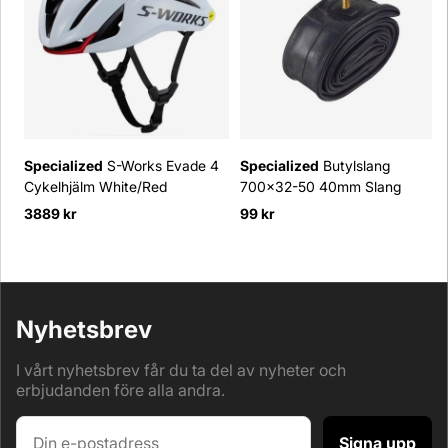
Specialized
S-Works Evade 4
Specialized
Butylslang
Cykelhjälm White/Red
700x32-50 40mm Slang
3889 kr
99 kr
Nyhetsbrev
I vårt nyhetsbrev får du ta del av nyheter och
erbjudanden före alla andra.
Signa upp