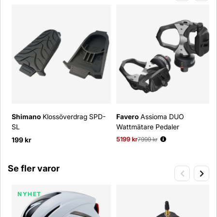
Shimano
Klossöverdrag SPD-
Favero
Assioma DUO
SL
Wattmätare Pedaler
199 kr
5199 kr
Ordinarie pris:
7999 kr
Se fler varor
NYHET