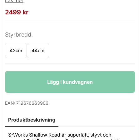
Läs mer
2499
kr
Styrbredd:
42cm
44cm
Antal
Lägg i kundvagnen
EAN:
719676663906
Produktbeskrivning
S-Works Shallow Road är superlätt, styvt och