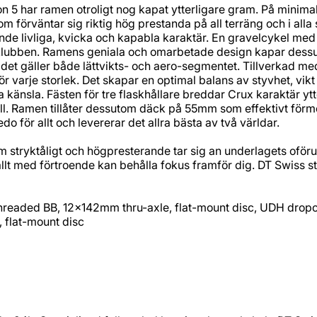
on 5 har ramen otroligt nog kapat ytterligare gram. På minim
 förväntar sig riktig hög prestanda på all terräng och i al
e livliga, kvicka och kapabla karaktär. En gravelcykel med 
lubben. Ramens geniala och omarbetade design kapar dessuto
et gäller både lättvikts- och aero-segmentet. Tillverkad med
r varje storlek. Det skapar en optimal balans av styvhet, vikt 
nsla. Fästen för tre flaskhållare breddar Crux karaktär ytterl
ertill. Ramen tillåter dessutom däck på 55mm som effektivt för
do för allt och levererar det allra bästa av två världar.
stryktåligt och högpresterande tar sig an underlagets oför
lt med förtroende kan behålla fokus framför dig. DT Swiss st
Threaded BB, 12x142mm thru-axle, flat-mount disc, UDH drop
flat-mount disc