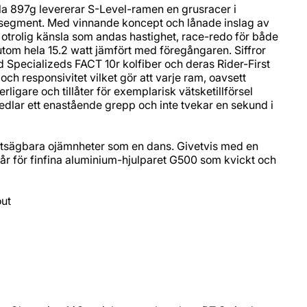
ala 897g levererar S-Level-ramen en grusracer i
la segment. Med vinnande koncept och lånade inslag av
otrolig känsla som andas hastighet, race-redo för både
m hela 15.2 watt jämfört med föregångaren. Siffror
 Specializeds FACT 10r kolfiber och deras Rider-First
och responsivitet vilket gör att varje ram, oavsett
igare och tillåter för exemplarisk vätsketillförsel
medlar ett enastående grepp och inte tvekar en sekund i
utsägbara ojämnheter som en dans. Givetvis med en
år för finfina aluminium-hjulparet G500 som kvickt och
out