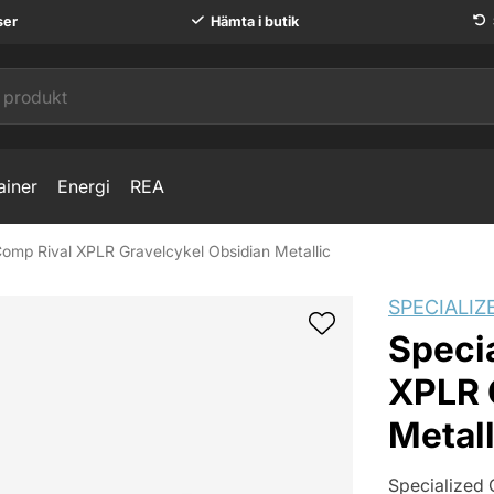
ser
Hämta i butik
ainer
Energi
REA
Comp Rival XPLR Gravelcykel Obsidian Metallic
kel Obsidian Metallic
SPECIALIZ
Speci
XPLR 
Metall
Specialized 