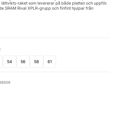
 lättvikts-raket som levererar på både platten och uppför.
e SRAM Rival XPLR-grupp och finfint hjulpar från
:
54
56
58
61
98509