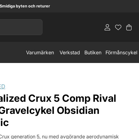
Smidiga byten och returer
Va
An
.
Varumärken
Verkstad
Butiken
Förmånscykel
ED
alized Crux 5 Comp Rival
Gravelcykel Obsidian
ic
Crux generation 5, nu med avgörande aerodynamisk