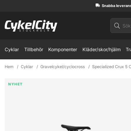
Snabba leveran
Cyklar
Tillbehör
Komponenter
Kläder/skor/hjälm
Tr
Hem
Cyklar
Gravelcykel/cyclocross
Specialized Crux 5 
Produktbilder Specialized Crux 5 Comp Rival XPLR Gravelcy
NYHET