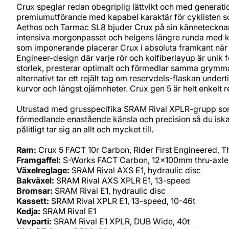
Crux speglar redan obegriplig lättvikt och med generati
premiumutförande med kapabel karaktär för cyklisten som
Aethos och Tarmac SL8 bjuder Crux på sin kännetecknand
intensiva morgonpasset och helgens längre runda med k
som imponerande placerar Crux i absoluta framkant när d
Engineer-design där varje rör och kolfiberlayup är unik fö
storlek, presterar optimalt och förmedlar samma grymma kä
alternativt tar ett rejält tag om reservdels-flaskan und
kurvor och längst ojämnheter. Crux gen 5 är helt enkelt re
Utrustad med grusspecifika SRAM Rival XPLR-grupp som 
förmedlande enastående känsla och precision så du iskal
pålitligt tar sig an allt och mycket till.
Ram:
Crux 5 FACT 10r Carbon, Rider First Engineered, 
Framgaffel:
S-Works FACT Carbon, 12x100mm thru-axle, 
Växelreglage:
SRAM Rival AXS E1, hydraulic disc
Bakväxel:
SRAM Rival AXS XPLR E1, 13-speed
Bromsar:
SRAM Rival E1, hydraulic disc
Kassett:
SRAM Rival XPLR E1, 13-speed, 10-46t
Kedja:
SRAM Rival E1
Vevparti:
SRAM Rival E1 XPLR, DUB Wide, 40t