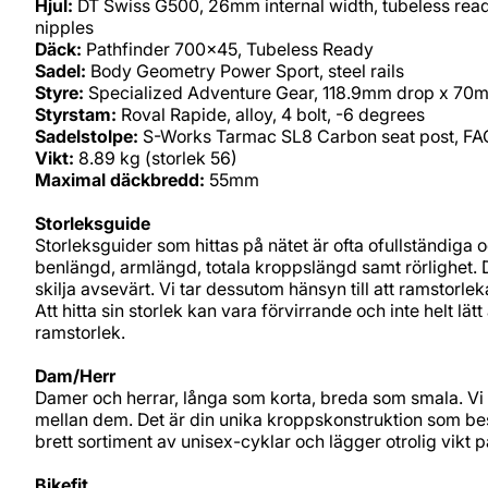
Hjul:
DT Swiss G500, 26mm internal width, tubeless ready
nipples
Däck:
Pathfinder 700x45, Tubeless Ready
Sadel:
Body Geometry Power Sport, steel rails
Styre:
Specialized Adventure Gear, 118.9mm drop x 70mm
Styrstam:
Roval Rapide, alloy, 4 bolt, -6 degrees
Sadelstolpe:
S-Works Tarmac SL8 Carbon seat post, FA
Vikt:
8.89 kg (storlek 56)
Maximal däckbredd:
55mm
Storleksguide
Storleksguider som hittas på nätet är ofta ofullständiga 
benlängd, armlängd, totala kroppslängd samt rörlighet.
skilja avsevärt. Vi tar dessutom hänsyn till att ramstorle
Att hitta sin storlek kan vara förvirrande och inte helt lät
ramstorlek.
Dam/Herr
Damer och herrar, långa som korta, breda som smala. Vi 
mellan dem. Det är din unika kroppskonstruktion som bes
brett sortiment av unisex-cyklar och lägger otrolig vikt p
Bikefit