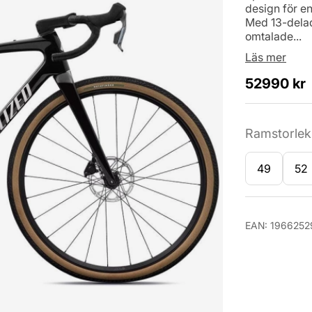
design för en
Med 13-delad
omtalade...
Läs mer
52990
kr
Ramstorlek
49
52
Antal
EAN:
1966252