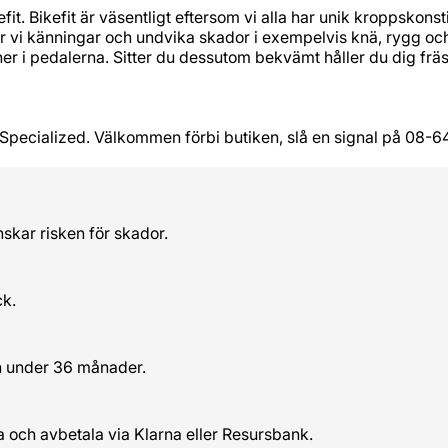
it. Bikefit är väsentligt eftersom vi alla har unik kroppskonst
r vi känningar och undvika skador i exempelvis knä, rygg och
t ner i pedalerna. Sitter du dessutom bekvämt håller du dig fr
Specialized. Välkommen förbi butiken, slå en signal på 08-6
nskar risken för skador.
ck.
n under 36 månader.
a och avbetala via Klarna eller Resursbank.