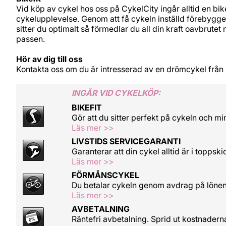
Vid köp av cykel hos oss på CykelCity ingår alltid en bikef
cykelupplevelse. Genom att få cykeln inställd förebygge
sitter du optimalt så förmedlar du all din kraft oavbrute
passen.
Hör av dig till oss
Kontakta oss om du är intresserad av en drömcykel från 
INGÅR VID CYKELKÖP:
BIKEFIT
Gör att du sitter perfekt på cykeln och mi
Läs mer >>
LIVSTIDS SERVICEGARANTI
Garanterar att din cykel alltid är i toppski
Läs mer >>
FÖRMÅNSCYKEL
Du betalar cykeln genom avdrag på löne
Läs mer >>
AVBETALNING
Räntefri avbetalning. Sprid ut kostnadern