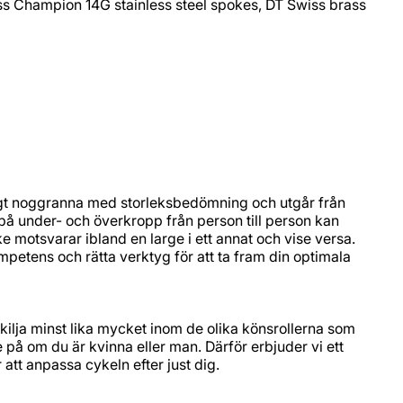
iss Champion 14G stainless steel spokes, DT Swiss brass
äldigt noggranna med storleksbedömning och utgår från
å under- och överkropp från person till person kan
ke motsvarar ibland en large i ett annat och vise versa.
 kompetens och rätta verktyg för att ta fram din optimala
kilja minst lika mycket inom de olika könsrollerna som
på om du är kvinna eller man. Därför erbjuder vi ett
 att anpassa cykeln efter just dig.