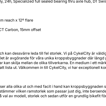
, 24h, Specialized full sealed bearing thru axle hub, DT Sw
 reach x 12º flare
CT Carbon, 15mm offset
och kan dessvärre leda till fel storlek. Vi på CykelCity är v
 Det är avgörande för våra unika kroppsbyggnader där längd p
kar kan skilja mellan de olika tillverkarna. En medium i ett mär
t att lista ut. Välkommen in till CykelCity, vi har exceptionell
ser alla olika ut och med facit i hand kan kroppsbyggnaden s
tämmer vilken ramstorlek som passar just dig, inte beroende 
å val av modell, storlek och sedan utför en grundlig bikefit för