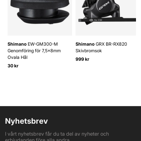
Shimano
EW-GM300-M
Shimano
GRX BR-RX820
Genomföring för 7,5x8mm
Skivbromsok
Ovala Hål
999 kr
30 kr
Nyhetsbrev
I vårt nyhetsbrev får du ta del av nyheter och
erbjudanden före alla andra.