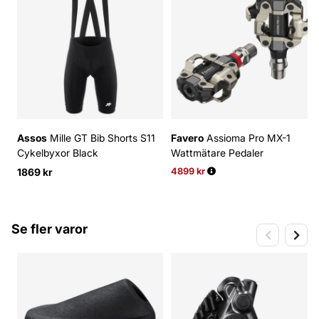
Assos
Mille GT Bib Shorts S11
Favero
Assioma Pro MX-1
Cykelbyxor Black
Wattmätare Pedaler
1869 kr
4899 kr
Ordinarie pris:
Se fler varor