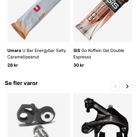
Umara
U Bar Energybar Salty
SiS
Go Koffein Gel Double
Caramel/peanut
Espresso
28 kr
30 kr
Se fler varor