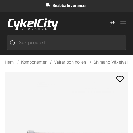
Snabba leveranser
Varuko
Antal i
.
Hem
Komponenter
Vajrar och höljen
Shimano Växelvajer 
Produktbilder Shimano Växelvajer Optislick