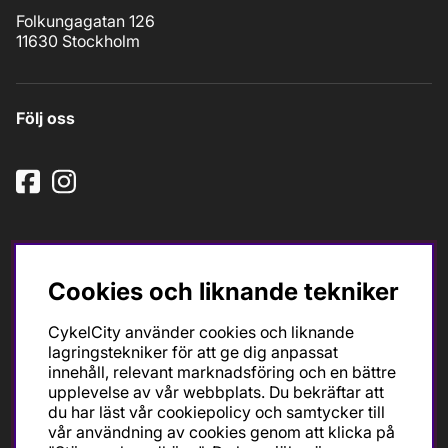
Folkungagatan 126
11630 Stockholm
Följ oss
Cookies och liknande tekniker
CykelCity använder cookies och liknande
Ska du köpa cykel för träning och tävling så är det till
lagringstekniker för att ge dig anpassat
oss du ska vända dig. Racer, gravel, triathlon och MTB.
innehåll, relevant marknadsföring och en bättre
Vi är en mycket personlig cykelaffär med hög
upplevelse av vår webbplats. Du bekräftar att
servicegrad och alla vi som jobbar är inbitna cyklister
du har läst vår cookiepolicy och samtycker till
med stor passion, erfarenhet och kunskap om cykling
vår användning av cookies genom att klicka på
och dess produkter. Gör din bästa cykelaffär på