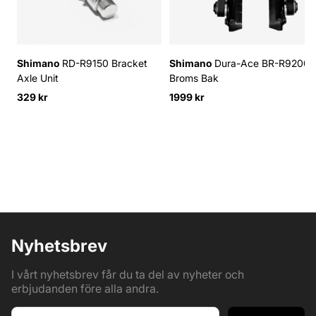
Shimano
RD-R9150 Bracket
Shimano
Dura-Ace BR-R9200
Axle Unit
Broms Bak
329 kr
1999 kr
Nyhetsbrev
I vårt nyhetsbrev får du ta del av nyheter och
erbjudanden före alla andra.