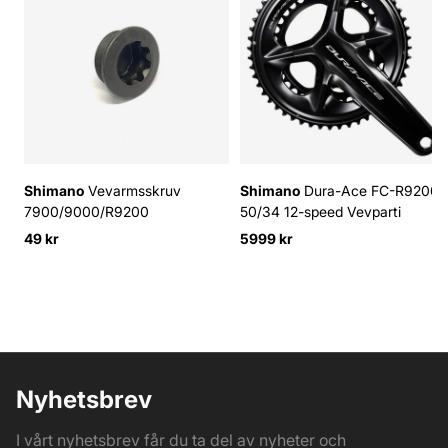
Shimano
Vevarmsskruv
Shimano
Dura-Ace FC-R9200
7900/9000/R9200
50/34 12-speed Vevparti
49 kr
5999 kr
Nyhetsbrev
I vårt nyhetsbrev får du ta del av nyheter och