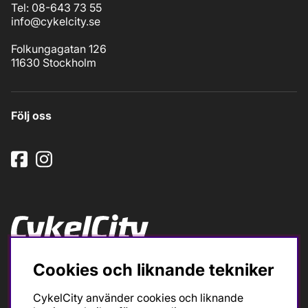
Tel: 08-643 73 55
info@cykelcity.se
Folkungagatan 126
11630 Stockholm
Följ oss
Ska du köpa cykel för träning och tävling så är det till
Cookies och liknande tekniker
oss du ska vända dig. Racer, gravel, triathlon och MTB.
Vi är en mycket personlig cykelaffär med hög
CykelCity använder cookies och liknande
servicegrad och alla vi som jobbar är inbitna cyklister