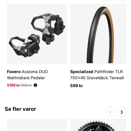
Favero
Assioma DUO
Specialized
Pathfinder TLR
Wattmätare Pedaler
700x45 Graveldäck Tanwall
5199 kr
Ordinarie pris:
7999 kr
599 kr
Se fler varor