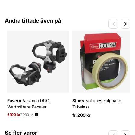
Andra tittade även på
Favero
Assioma DUO
Stans
NoTubes Fälgband
Wattmätare Pedaler
Tubeless
5199 kr
Ordinarie pris:
7999 kr
fr. 209 kr
Se fler varor