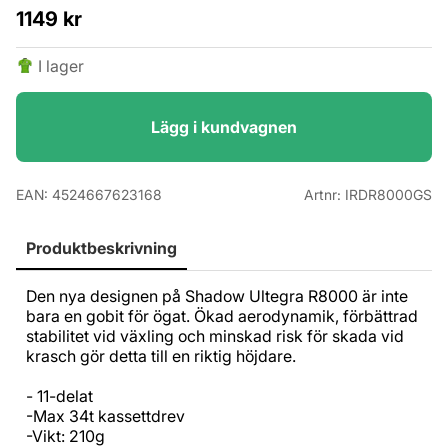
1149
kr
I lager
Lägg i kundvagnen
EAN:
4524667623168
Artnr:
IRDR8000GS
Produktbeskrivning
Den nya designen på Shadow Ultegra R8000 är inte
bara en gobit för ögat. Ökad aerodynamik, förbättrad
stabilitet vid växling och minskad risk för skada vid
krasch gör detta till en riktig höjdare.
- 11-delat
-Max 34t kassettdrev
-Vikt: 210g