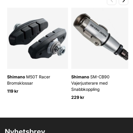
Shimano
M50T Racer
Shimano
SM-CB90
Bromsklossar
Vajerjusterare med
Snabbkoppling
119 kr
229 kr
Nyhetsbrev