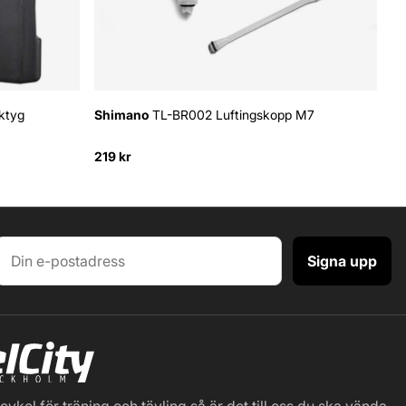
ktyg
Shimano
TL-BR002 Luftingskopp M7
S
219 kr
29
Signa upp
ykel för träning och tävling så är det till oss du ska vända