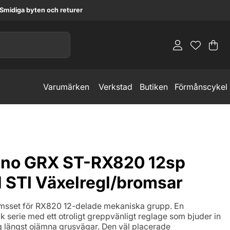
Smidiga byten och returer
Va
An
.
Varumärken
Verkstad
Butiken
Förmånscykel
no GRX ST-RX820 12sp
l STI Växelregl/bromsar
msset för RX820 12-delade mekaniska grupp. En
k serie med ett otroligt greppvänligt reglage som bjuder in
tag längst ojämna grusvägar. Den väl placerade