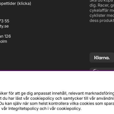
pettider (
klicka
)
dig. Racer, g
cykelaffär m
cyklister me
dess produkt
73 55
ty.se
an 126
holm
ker för att ge dig anpassat innehåll, relevant marknadsförin
t du har läst vår cookiepolicy och samtycker till vår användn
u kan själv när som helst kontrollera vilka cookies som spara
i vår
Integritetspolicy
och i vår
cookiepolicy
.