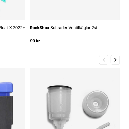
Float X 2022+
RockShox
Schrader Ventilkäglor 2st
A
Bl
99 kr
18