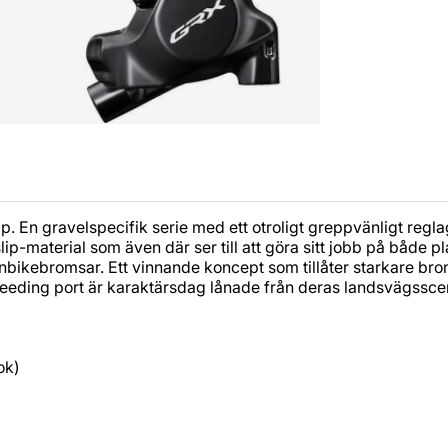
n gravelspecifik serie med ett otroligt greppvänligt reglage
-material som även där ser till att göra sitt jobb på både p
kebromsar. Ett vinnande koncept som tillåter starkare broms
ing port är karaktärsdag lånade från deras landsvägsscen. 
ok)