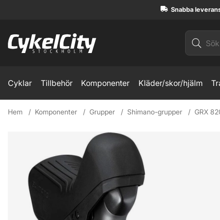
Snabba leveran
Cyklar
Tillbehör
Komponenter
Kläder/skor/hjälm
Tr
Hem
Komponenter
Grupper
Shimano-grupper
GRX 82
Produktbilder Shimano GRX ST-RX820 12sp Gravel STI Växe