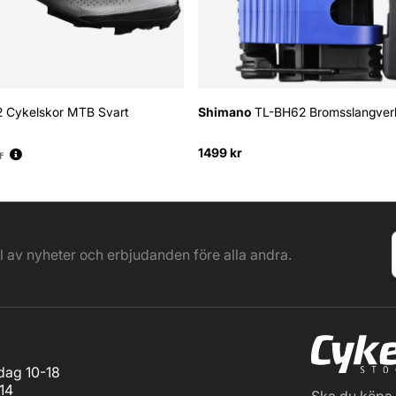
 Cykelskor MTB Svart
Shimano
TL-BH62 Bromsslangver
:
1499 kr
r
el av nyheter och erbjudanden före alla andra.
ag 10-18
14
Ska du köpa c