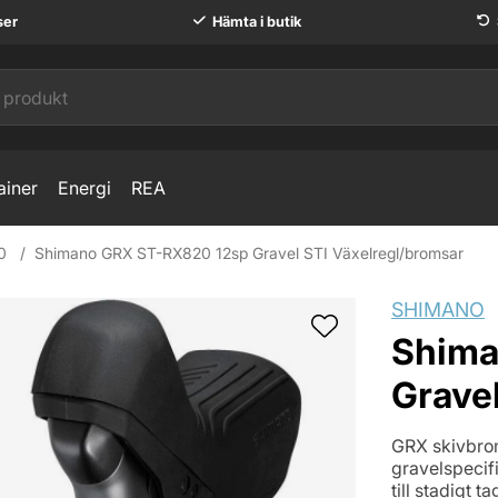
ser
Hämta i butik
ainer
Energi
REA
0
Shimano GRX ST-RX820 12sp Gravel STI Växelregl/bromsar
lregl/bromsar
SHIMANO
Shima
Grave
GRX skivbro
gravelspecifi
till stadigt 