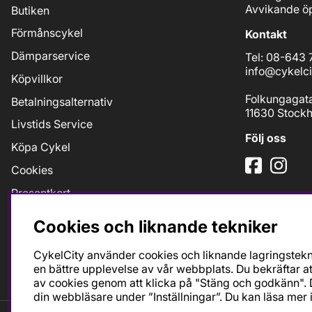
Avvikande öp
Butiken
Förmånscykel
Kontakt
Dämparservice
Tel: 08-643 
info@cykelci
Köpvillkor
Folkungagat
Betalningsalternativ
11630 Stock
Livstids Service
Följ oss
Köpa Cykel
Cookies
Presentkort
Jobb
Cookies och liknande tekniker
Taxfree
CykelCity använder cookies och liknande lagringstekni
Bikefit Retül
en bättre upplevelse av vår webbplats. Du bekräftar at
av cookies genom att klicka på "Stäng och godkänn". D
din webbläsare under ”Inställningar”. Du kan läsa mer 