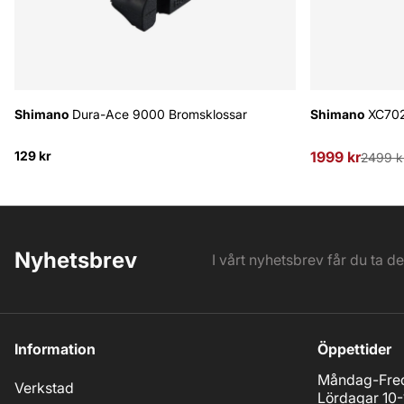
Shimano
Dura-Ace 9000 Bromsklossar
Shimano
XC702
129 kr
1999 kr
Ordinarie pris
2499 k
Nyhetsbrev
I vårt nyhetsbrev får du ta d
Information
Öppettider
Måndag-Fred
Verkstad
Lördagar 10-