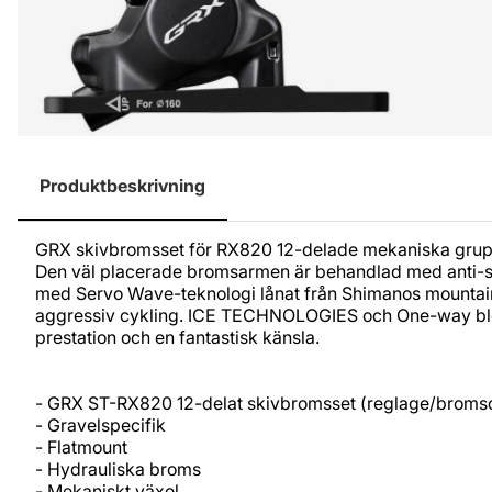
Produktbeskrivning
GRX skivbromsset för RX820 12-delade mekaniska grupp. E
Den väl placerade bromsarmen är behandlad med anti-slip
med Servo Wave-teknologi lånat från Shimanos mountainbi
aggressiv cykling. ICE TECHNOLOGIES och One-way bleed
prestation och en fantastisk känsla.
- GRX ST-RX820 12-delat skivbromsset (reglage/broms
- Gravelspecifik
- Flatmount
- Hydrauliska broms
- Mekaniskt växel