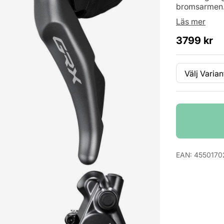
bromsarmen.
Läs mer
3799
kr
Variant
Antal
EAN:
4550170