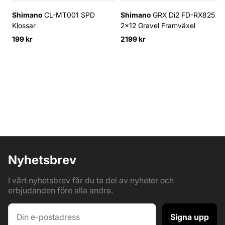
Shimano
CL-MT001 SPD
Shimano
GRX Di2 FD-RX825
Klossar
2x12 Gravel Framväxel
199 kr
2199 kr
Nyhetsbrev
I vårt nyhetsbrev får du ta del av nyheter och
erbjudanden före alla andra.
Signa upp