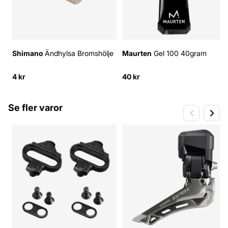
Shimano
Ändhylsa Bromshölje
Maurten
Gel 100 40gram
4 kr
40 kr
Se fler varor