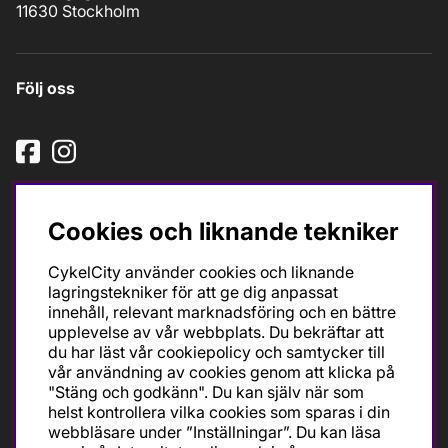
11630 Stockholm
Följ oss
Cookies och liknande tekniker
CykelCity använder cookies och liknande
lagringstekniker för att ge dig anpassat
Ska du köpa cykel för träning och tävling så är det till
innehåll, relevant marknadsföring och en bättre
oss du ska vända dig. Racer, gravel, triathlon och MTB.
upplevelse av vår webbplats. Du bekräftar att
Vi är en mycket personlig cykelaffär med hög
du har läst vår cookiepolicy och samtycker till
servicegrad och alla vi som jobbar är inbitna cyklister
vår användning av cookies genom att klicka på
med stor passion, erfarenhet och kunskap om cykling
"Stäng och godkänn". Du kan själv när som
och dess produkter. Gör din bästa cykelaffär på
helst kontrollera vilka cookies som sparas i din
CykelCity!
webbläsare under ”Inställningar”. Du kan läsa