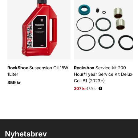
RockShox
Suspension Oil 15W
Rockshox
Service kit 200
1Liter
Hour/1 year Service Kit Deluxe
Coil B1 (2023+)
359 kr
307 kr
Ordinarie pris:
439 kr
Nyhetsbrev