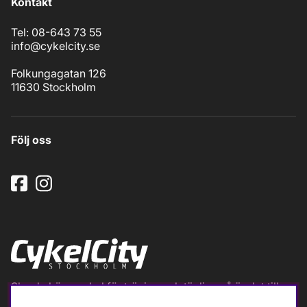
Kontakt
Tel: 08-643 73 55
info@cykelcity.se
Folkungagatan 126
11630 Stockholm
Följ oss
Ska du köpa cykel för träning och tävling så är det till
oss du ska vända dig. Racer, gravel, triathlon och MTB.