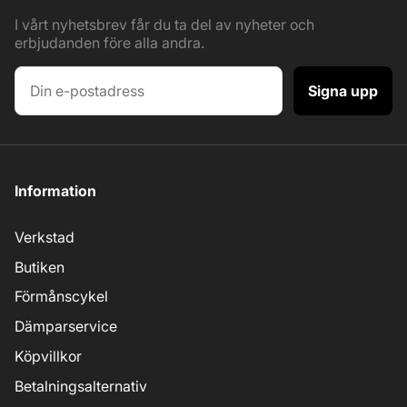
I vårt nyhetsbrev får du ta del av nyheter och
erbjudanden före alla andra.
Signa upp
Information
Verkstad
Butiken
Förmånscykel
Dämparservice
Köpvillkor
Betalningsalternativ