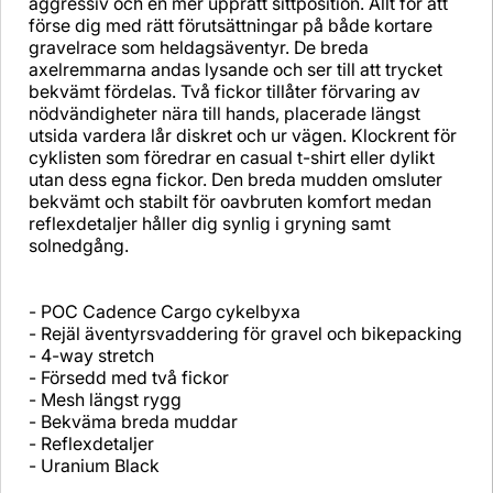
aggressiv och en mer upprätt sittposition. Allt för att
förse dig med rätt förutsättningar på både kortare
gravelrace som heldagsäventyr. De breda
axelremmarna andas lysande och ser till att trycket
bekvämt fördelas. Två fickor tillåter förvaring av
nödvändigheter nära till hands, placerade längst
utsida vardera lår diskret och ur vägen. Klockrent för
cyklisten som föredrar en casual t-shirt eller dylikt
utan dess egna fickor. Den breda mudden omsluter
bekvämt och stabilt för oavbruten komfort medan
reflexdetaljer håller dig synlig i gryning samt
solnedgång.
- POC Cadence Cargo cykelbyxa
- Rejäl äventyrsvaddering för gravel och bikepacking
- 4-way stretch
- Försedd med två fickor
- Mesh längst rygg
- Bekväma breda muddar
- Reflexdetaljer
- Uranium Black