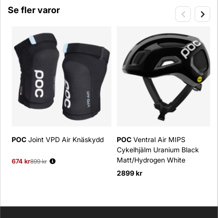
Se fler varor
POC
Joint VPD Air Knäskydd
POC
Ventral Air MIPS
Cykelhjälm Uranium Black
Matt/Hydrogen White
674 kr
Ordinarie pris:
899 kr
2899 kr