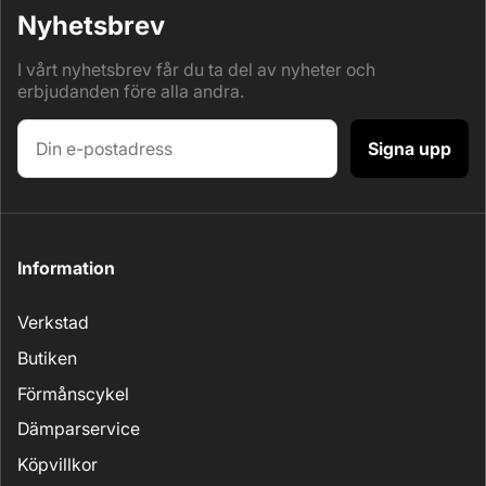
Nyhetsbrev
I vårt nyhetsbrev får du ta del av nyheter och
erbjudanden före alla andra.
Signa upp
Information
Verkstad
Butiken
Förmånscykel
Dämparservice
Köpvillkor