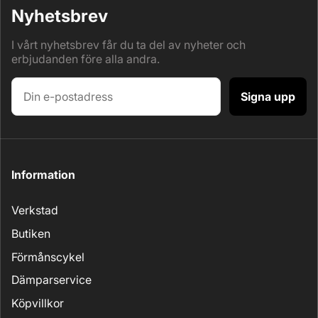
Nyhetsbrev
I vårt nyhetsbrev får du ta del av nyheter och
erbjudanden före alla andra.
Signa upp
Information
Verkstad
Butiken
Förmånscykel
Dämparservice
Köpvillkor