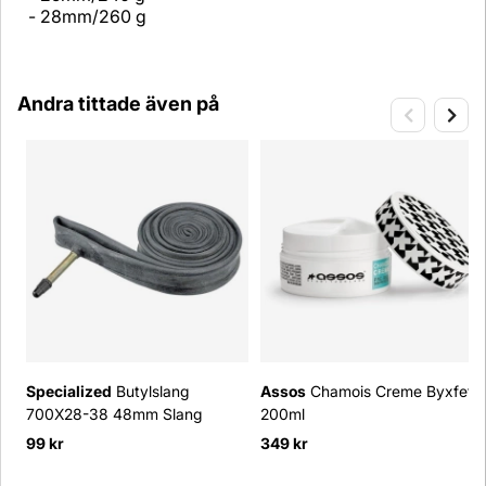
- 28mm/260 g
Andra tittade även på
Specialized
Butylslang
Assos
Chamois Creme Byxfett
700X28-38 48mm Slang
200ml
99 kr
349 kr