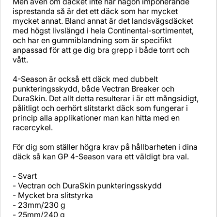
Men även om däcket inte har någon imponerande
isprestanda så är det ett däck som har mycket
mycket annat. Bland annat är det landsvägsdäcket
med högst livslängd i hela Continental-sortimentet,
och har en gummiblandning som är specifikt
anpassad för att ge dig bra grepp i både torrt och
vått.
4-Season är också ett däck med dubbelt
punkteringsskydd, både Vectran Breaker och
DuraSkin. Det allt detta resulterar i är ett mångsidigt,
pålitligt och oerhört slitstarkt däck som fungerar i
princip alla applikationer man kan hitta med en
racercykel.
För dig som ställer högra krav på hållbarheten i dina
däck så kan GP 4-Season vara ett väldigt bra val.
- Svart
- Vectran och DuraSkin punkteringsskydd
- Mycket bra slitstyrka
- 23mm/230 g
- 25mm/240 g