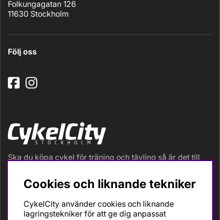
Folkungagatan 126
11630 Stockholm
Följ oss
Ska du köpa cykel för träning och tävling så är det till
oss du ska vända dig. Racer, gravel, triathlon och MTB.
Vi är en mycket personlig cykelaffär med hög
Cookies och liknande tekniker
servicegrad och alla vi som jobbar är inbitna cyklister
med stor passion, erfarenhet och kunskap om cykling
CykelCity använder cookies och liknande
och dess produkter. Gör din bästa cykelaffär på
lagringstekniker för att ge dig anpassat
CykelCity!