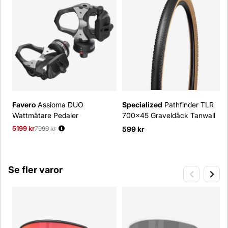
Favero
Assioma DUO
Specialized
Pathfinder TLR
Wattmätare Pedaler
700x45 Graveldäck Tanwall
5199 kr
Ordinarie pris:
7999 kr
599 kr
Se fler varor