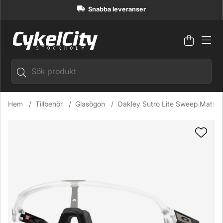
Snabba leveranser
Varuko
Antal i
.
Hem
Tillbehör
Glasögon
Oakley Sutro Lite Sweep Matte 
Produktbilder Oakley Sutro Lite Sweep Matte Clear/Photoch