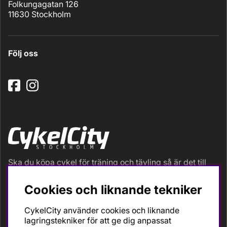
Folkungagatan 126
11630 Stockholm
Följ oss
Ska du köpa cykel för träning och tävling så är det till
oss du ska vända dig. Racer, gravel, triathlon och MTB.
Vi är en mycket personlig cykelaffär med hög
Cookies och liknande tekniker
servicegrad och alla vi som jobbar är inbitna cyklister
med stor passion, erfarenhet och kunskap om cykling
CykelCity använder cookies och liknande
och dess produkter. Gör din bästa cykelaffär på
lagringstekniker för att ge dig anpassat
CykelCity!