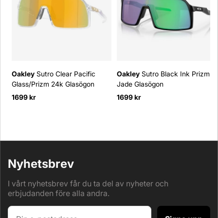
Oakley
Sutro Clear Pacific
Oakley
Sutro Black Ink Prizm
Glass/Prizm 24k Glasögon
Jade Glasögon
1699 kr
1699 kr
Nyhetsbrev
I vårt nyhetsbrev får du ta del av nyheter och
erbjudanden före alla andra.