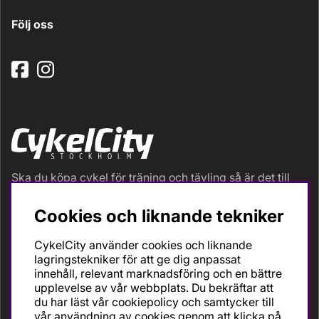
Följ oss
Ska du köpa cykel för träning och tävling så är det till
oss du ska vända dig. Racer, gravel, triathlon och MTB.
Vi är en mycket personlig cykelaffär med hög
Cookies och liknande tekniker
servicegrad och alla vi som jobbar är inbitna cyklister
med stor passion, erfarenhet och kunskap om cykling
CykelCity använder cookies och liknande
och dess produkter. Gör din bästa cykelaffär på
lagringstekniker för att ge dig anpassat
CykelCity!
innehåll, relevant marknadsföring och en bättre
upplevelse av vår webbplats. Du bekräftar att
du har läst vår cookiepolicy och samtycker till
vår användning av cookies genom att klicka på