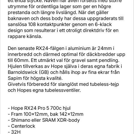
ett enda stycke. Naven har även försetts med större
utrymme för ordentliga lager som ger en högre
prestanda och längre livslängd. När det gäller
baknaven och dess body har dessa uppgraderats till
sanslösa 108 kontaktpunkter genom en 6-klack
design som resulterar i ett otroligt direktdriv för en
rappare känsla.
Den senaste RX24-fälgen i aluminium är 24mm i
innerbredd och därmed optimal för däckbredder upp
till 60mm. Ett utmärkt val för gravel samt pendling.
Hjulen tillverkas av Hope själva i deras egna fabrik i
Barnoldswick (GB) och hålls ihop av fina ekrar från
Sapim för högsta kvalité.
Givetvis förberedd för slanglöst med tubeless-tejp
och Hopes egna tubelessventiler.
- Hope RX24 Pro 5 700c hjul
- Fram 100x12mm, bak 142x12mm
- Shimano eller SRAM XDR-body
- Centerlock
- 32H