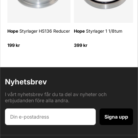
Hope
Styrlager HS136 Reducer
Hope
Styrlager 1 1/8tum
199 kr
399 kr
Nyhetsbrev
I vårt nyhetsbrev får du ta del av nyheter och
erbjudanden före alla andra.
Signa upp