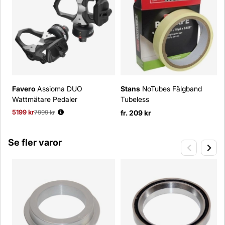
Favero
Assioma DUO
Stans
NoTubes Fälgband
Wattmätare Pedaler
Tubeless
5199 kr
Ordinarie pris:
7999 kr
fr. 209 kr
Se fler varor