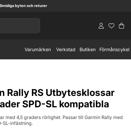
Smidiga byten och returer
Va
An
.
Varumärken
Verkstad
Butiken
Förmånscykel
n Rally RS Utbytesklossar
rader SPD-SL kompatibla
r med 4,5 graders rörlighet. Passar till Garmin Rally med
SL-infästning.