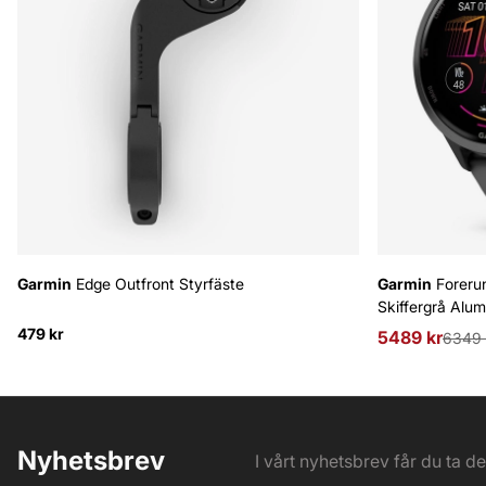
Garmin
Edge Outfront Styrfäste
Garmin
Foreru
Skiffergrå Alu
479 kr
5489 kr
Ordinarie pris
6349 
Nyhetsbrev
I vårt nyhetsbrev får du ta d