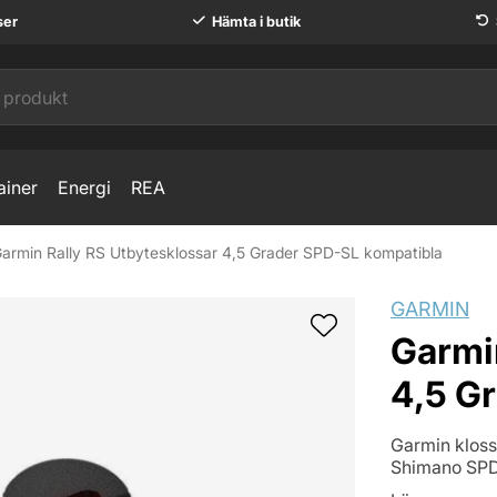
ser
Hämta i butik
ainer
Energi
REA
armin Rally RS Utbytesklossar 4,5 Grader SPD-SL kompatibla
PD-SL kompatibla
GARMIN
Garmi
4,5 G
Garmin klossa
Shimano SPD-