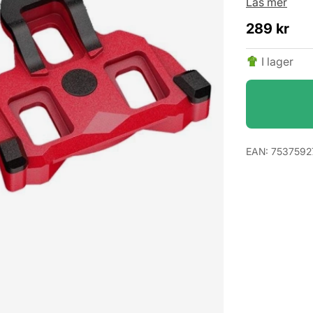
Läs mer
289
kr
I lager
EAN:
7537592