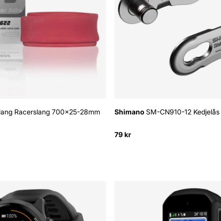
lang Racerslang 700x25-28mm
Shimano
SM-CN910-12 Kedjelås 
79 kr