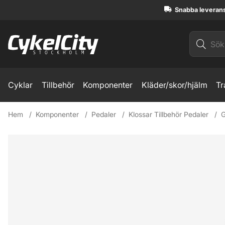
Snabba leveran
Cyklar
Tillbehör
Komponenter
Kläder/skor/hjälm
Tr
Hem
Komponenter
Pedaler
Klossar Tillbehör Pedaler
G
Produktbilder Garmin Rally RS Utbytesklossar 4,5 Grader S