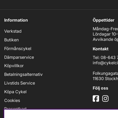
Information
Öppettider
Måndag-Fred
Verkstad
Lördagar 10-
Avvikande öp
Butiken
Förmånscykel
Kontakt
Dämparservice
Tel: 08-643 
info@cykelci
Köpvillkor
Folkungagat
Betalningsalternativ
11630 Stock
Livstids Service
Följ oss
Köpa Cykel
Cookies
Presentkort
Jobb