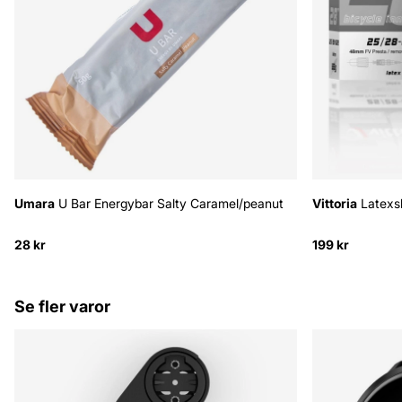
Umara
U Bar Energybar Salty Caramel/peanut
Vittoria
Latexs
28 kr
199 kr
Se fler varor