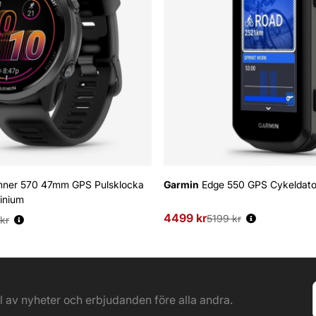
nner 570 47mm GPS Pulsklocka
Garmin
Edge 550 GPS Cykeldato
minium
4499 kr
Ordinarie pris:
:
5199 kr
kr
el av nyheter och erbjudanden före alla andra.