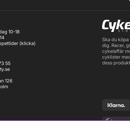
ag 10-18
14
Ska du köpa c
pettider (
klicka
)
dig. Racer, g
cykelaffär m
cyklister me
dess produkt
73 55
ty.se
an 126
holm