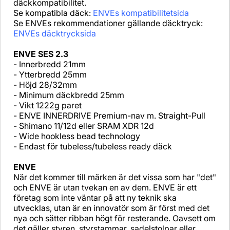
däckkompatibilitet.
Se kompatibla däck:
ENVEs kompatibilitetsida
Se ENVEs rekommendationer gällande däcktryck:
ENVEs däcktrycksida
ENVE SES 2.3
- Innerbredd 21mm
- Ytterbredd 25mm
- Höjd 28/32mm
- Minimum däckbredd 25mm
- Vikt 1222g paret
- ENVE INNERDRIVE Premium-nav m. Straight-Pull
- Shimano 11/12d eller SRAM XDR 12d
- Wide hookless bead technology
- Endast för tubeless/tubeless ready däck
ENVE
När det kommer till märken är det vissa som har "det"
och ENVE är utan tvekan en av dem. ENVE är ett
företag som inte väntar på att ny teknik ska
utvecklas, utan är en innovatör som är först med det
nya och sätter ribban högt för resterande. Oavsett om
det gäller styren, styrstammar, sadelstolpar eller