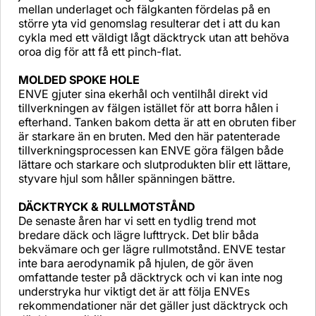
mellan underlaget och fälgkanten fördelas på en
större yta vid genomslag resulterar det i att du kan
cykla med ett väldigt lågt däcktryck utan att behöva
oroa dig för att få ett pinch-flat.
MOLDED SPOKE HOLE
ENVE gjuter sina ekerhål och ventilhål direkt vid
tillverkningen av fälgen istället för att borra hålen i
efterhand. Tanken bakom detta är att en obruten fiber
är starkare än en bruten. Med den här patenterade
tillverkningsprocessen kan ENVE göra fälgen både
lättare och starkare och slutprodukten blir ett lättare,
styvare hjul som håller spänningen bättre.
DÄCKTRYCK & RULLMOTSTÅND
De senaste åren har vi sett en tydlig trend mot
bredare däck och lägre lufttryck. Det blir båda
bekvämare och ger lägre rullmotstånd. ENVE testar
inte bara aerodynamik på hjulen, de gör även
omfattande tester på däcktryck och vi kan inte nog
understryka hur viktigt det är att följa ENVEs
rekommendationer när det gäller just däcktryck och