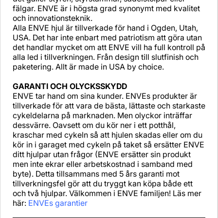
fälgar. ENVE är i högsta grad synonymt med kvalitet
och innovationsteknik.
Alla ENVE hjul är tillverkade för hand i Ogden, Utah,
USA. Det har inte enbart med patriotism att göra utan
det handlar mycket om att ENVE vill ha full kontroll på
alla led i tillverkningen. Från design till slutfinish och
paketering. Allt är made in USA by choice.
GARANTI OCH OLYCKSSKYDD
ENVE tar hand om sina kunder. ENVEs produkter är
tillverkade för att vara de bästa, lättaste och starkaste
cykeldelarna på marknaden. Men olyckor inträffar
dessvärre. Oavsett om du kör ner i ett potthål,
kraschar med cykeln så att hjulen skadas eller om du
kör in i garaget med cykeln på taket så ersätter ENVE
ditt hjulpar utan frågor (ENVE ersätter sin produkt
men inte ekrar eller arbetskostnad i samband med
byte). Detta tillsammans med 5 års garanti mot
tillverkningsfel gör att du tryggt kan köpa både ett
och två hjulpar. Välkommen i ENVE familjen! Läs mer
här:
ENVEs garantier