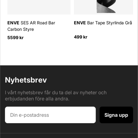
ENVE
SES AR Road Bar
ENVE
Bar Tape Styrlinda Grå
Carbon Styre
499 kr
5599 kr
Nyhetsbrev
I vårt nyhetsbrev får du ta del av nyheter och
erbjudanden före alla andra.
Signa upp