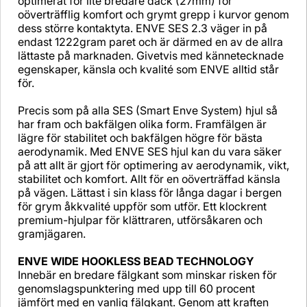
optimerat för lite bredare däck (27mm) för
oöverträfflig komfort och grymt grepp i kurvor genom
dess större kontaktyta. ENVE SES 2.3 väger in på
endast 1222gram paret och är därmed en av de allra
lättaste på marknaden. Givetvis med kännetecknade
egenskaper, känsla och kvalité som ENVE alltid står
för.
Precis som på alla SES (Smart Enve System) hjul så
har fram och bakfälgen olika form. Framfälgen är
lägre för stabilitet och bakfälgen högre för bästa
aerodynamik. Med ENVE SES hjul kan du vara säker
på att allt är gjort för optimering av aerodynamik, vikt,
stabilitet och komfort. Allt för en oöverträffad känsla
på vägen. Lättast i sin klass för långa dagar i bergen
för grym åkkvalité uppför som utför. Ett klockrent
premium-hjulpar för klättraren, utförsåkaren och
gramjägaren.
ENVE WIDE HOOKLESS BEAD TECHNOLOGY
Innebär en bredare fälgkant som minskar risken för
genomslagspunktering med upp till 60 procent
jämfört med en vanlig fälgkant. Genom att kraften