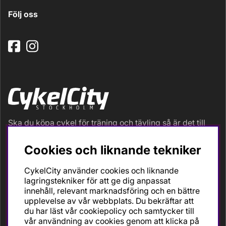
Följ oss
Ska du köpa cykel för träning och tävling så är det till
oss du ska vända dig. Racer, gravel, triathlon och MTB.
Vi är en mycket personlig cykelaffär med hög
Cookies och liknande tekniker
servicegrad och alla vi som jobbar är inbitna cyklister
med stor passion, erfarenhet och kunskap om cykling
CykelCity använder cookies och liknande
och dess produkter. Gör din bästa cykelaffär på
lagringstekniker för att ge dig anpassat
CykelCity!
innehåll, relevant marknadsföring och en bättre
upplevelse av vår webbplats. Du bekräftar att
du har läst vår cookiepolicy och samtycker till
vår användning av cookies genom att klicka på