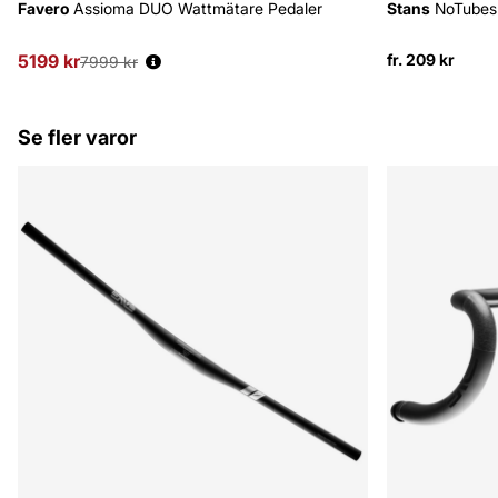
Favero
Assioma DUO Wattmätare Pedaler
Stans
NoTubes 
5199 kr
Ordinarie pris:
fr. 209 kr
7999 kr
Se fler varor