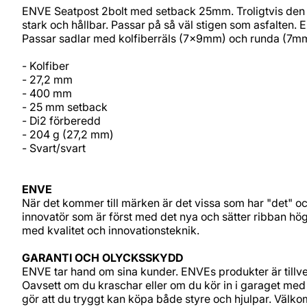
ENVE Seatpost 2bolt med setback 25mm. Troligtvis den vac
stark och hållbar. Passar på så väl stigen som asfalten. E
Passar sadlar med kolfiberräls (7x9mm) och runda (7m
- Kolfiber
- 27,2 mm
- 400 mm
- 25 mm setback
- Di2 förberedd
- 204 g (27,2 mm)
- Svart/svart
ENVE
När det kommer till märken är det vissa som har "det" oc
innovatör som är först med det nya och sätter ribban hög
med kvalitet och innovationsteknik.
GARANTI OCH OLYCKSSKYDD
ENVE tar hand om sina kunder. ENVEs produkter är tillve
Oavsett om du kraschar eller om du kör in i garaget med 
gör att du tryggt kan köpa både styre och hjulpar. Välk