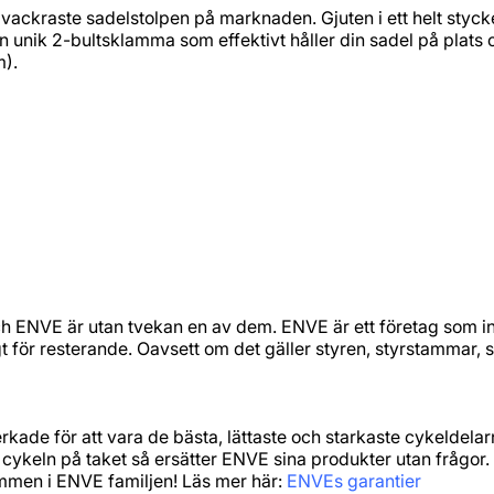
kraste sadelstolpen på marknaden. Gjuten i ett helt stycke i
n unik 2-bultsklamma som effektivt håller din sadel på plats oc
m).
h ENVE är utan tvekan en av dem. ENVE är ett företag som int
t för resterande. Oavsett om det gäller styren, styrstammar, 
rkade för att vara de bästa, lättaste och starkaste cykeldela
cykeln på taket så ersätter ENVE sina produkter utan frågor. 
ommen i ENVE familjen! Läs mer här:
ENVEs garantier