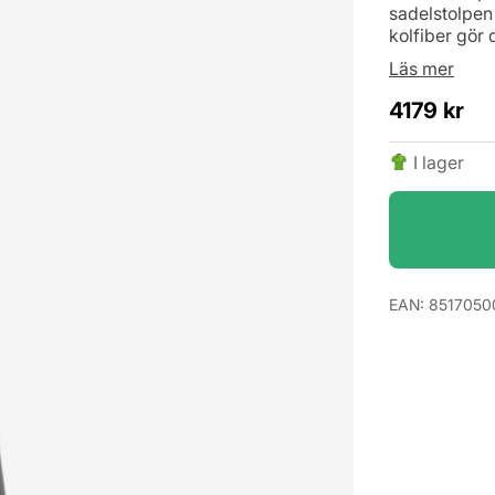
sadelstolpen 
kolfiber gör 
Läs mer
4179
kr
I lager
EAN:
8517050