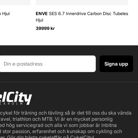
 Hjul
ENVE
SES 6.7 Innerdrive Carbon Disc Tubeless
Hjul
39999 kr
Signa upp
ykel för träning och tävling så är det till oss du ska vända
ravel, triathlon och MTB. Vi är en mycket personlig
ed hög servicegrad och alla vi som jobbar är inbitna
d stor passion, erfarenhet och kunskap om cykling och
er. Gör din bästa cykelaffär på CykelCity!