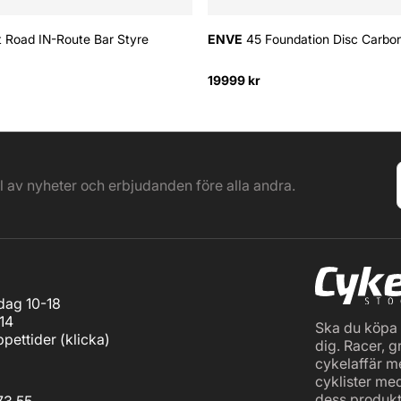
Road IN-Route Bar Styre
ENVE
45 Foundation Disc Carbon
19999 kr
el av nyheter och erbjudanden före alla andra.
ag 10-18
14
Ska du köpa c
pettider (
klicka
)
dig. Racer, g
cykelaffär m
cyklister me
dess produkt