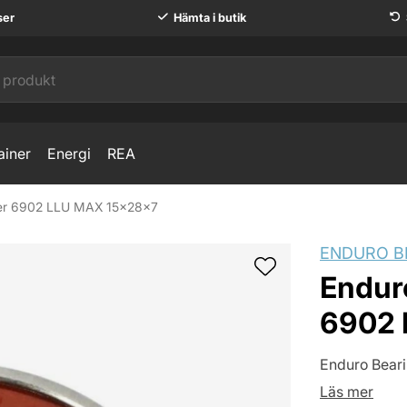
ser
Hämta i butik
ainer
Energi
REA
ger 6902 LLU MAX 15x28x7
X 15x28x7
ENDURO B
Endur
6902 
Enduro Beari
Läs mer