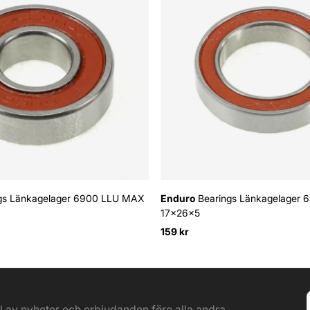
gs Länkagelager 6900 LLU MAX
Enduro
Bearings Länkagelager
17x26x5
159 kr
el av nyheter och erbjudanden före alla andra.