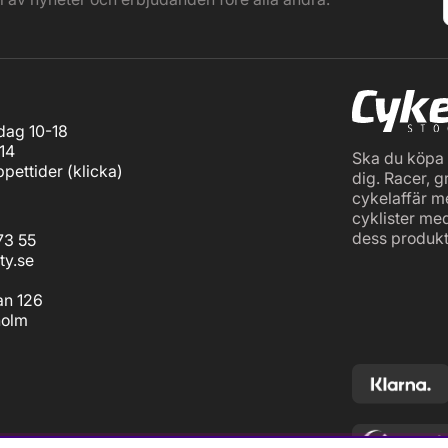
ag 10-18
14
Ska du köpa c
pettider (
klicka
)
dig. Racer, g
cykelaffär m
cyklister me
dess produkt
73 55
ty.se
an 126
holm