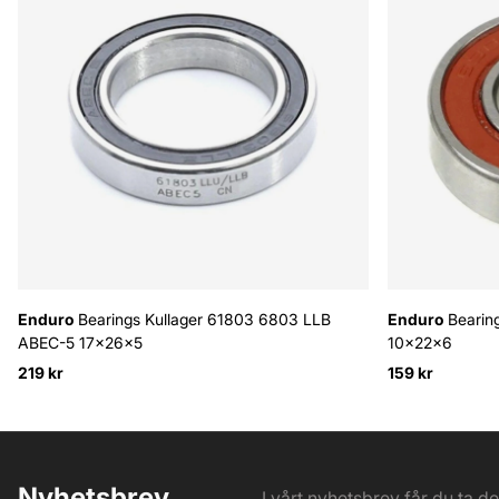
Enduro
Bearings Kullager 61803 6803 LLB
Enduro
Bearin
ABEC-5 17x26x5
10x22x6
219 kr
159 kr
Nyhetsbrev
I vårt nyhetsbrev får du ta d