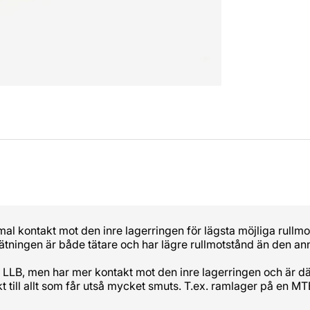
al kontakt mot den inre lagerringen för lägsta möjliga rullm
tätningen är både tätare och har lägre rullmotstånd än den a
ik LLB, men har mer kontakt mot den inre lagerringen och är d
t till allt som får utså mycket smuts. T.ex. ramlager på en MT