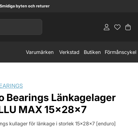
Smidiga byten och returer
Va
An
.
Varumärken
Verkstad
Butiken
Förmånscykel
EARINGS
o Bearings Länkagelager
LLU MAX 15x28x7
ngs kullager för länkage i storlek 15x28x7 [enduro]