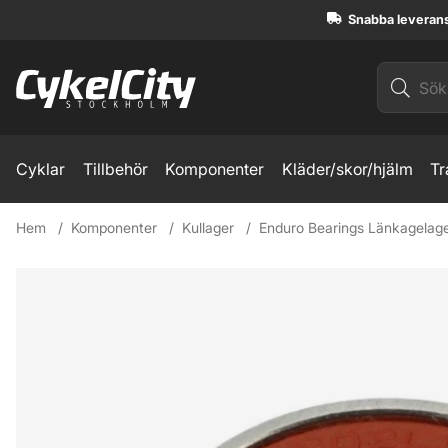
Snabba leveran
Cyklar
Tillbehör
Komponenter
Kläder/skor/hjälm
Tr
Hem
Komponenter
Kullager
Enduro Bearings Länkagela
Produktbilder Enduro Bearings Länkagelager 6902 LLU MA