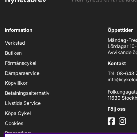
Information
Öppettider
Måndag-Fred
Verkstad
Lördagar 10-
Avvikande öp
Butiken
Förmånscykel
Kontakt
Dämparservice
Tel: 08-643 
info@cykelci
Köpvillkor
Folkungagat
Betalningsalternativ
11630 Stock
Livstids Service
Följ oss
Köpa Cykel
Cookies
Presentkort