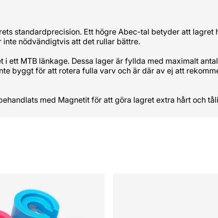
ets standardprecision. Ett högre Abec-tal betyder att lagret ha
 inte nödvändigtvis att det rullar bättre.
et i ett MTB länkage. Dessa lager är fyllda med maximalt antal
nte byggt för att rotera fulla varv och är där av ej att reko
 behandlats med Magnetit för att göra lagret extra hårt och t