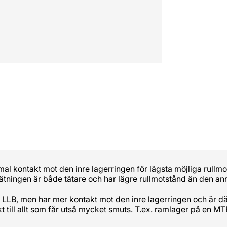
al kontakt mot den inre lagerringen för lägsta möjliga rullm
tätningen är både tätare och har lägre rullmotstånd än den a
ik LLB, men har mer kontakt mot den inre lagerringen och är d
t till allt som får utså mycket smuts. T.ex. ramlager på en MT