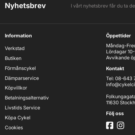
Nyhetsbrev
I vårt nyhetsbrev får du ta d
Information
Öppettider
Måndag-Fred
Verkstad
Lördagar 10-
Avvikande öp
Butiken
Förmånscykel
Kontakt
Dämparservice
Tel: 08-643 
info@cykelci
Köpvillkor
Folkungagat
Betalningsalternativ
11630 Stock
Livstids Service
Följ oss
Köpa Cykel
Cookies