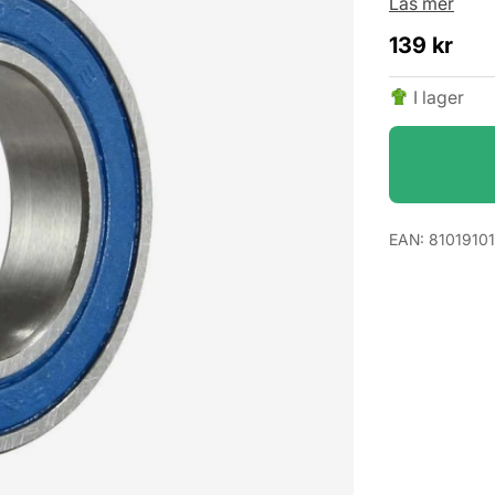
Läs mer
139
kr
I lager
EAN:
81019101