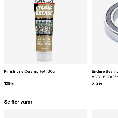
Finish
Line Ceramic Fett 60gr
Enduro
Bearin
ABEC-5 17x26
129 kr
219 kr
Se fler varor