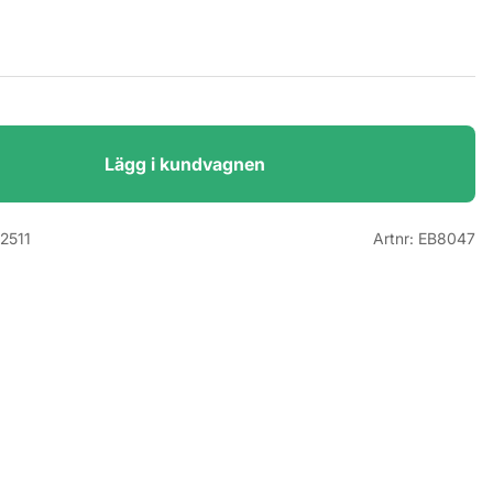
Lägg i kundvagnen
2511
Artnr:
EB8047