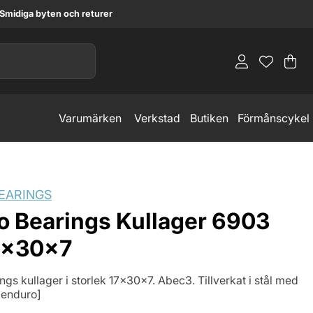
Smidiga byten och returer
Va
An
.
Varumärken
Verkstad
Butiken
Förmånscykel
EARINGS
o Bearings Kullager 6903
7x30x7
gs kullager i storlek 17x30x7. Abec3. Tillverkat i stål med
[enduro]