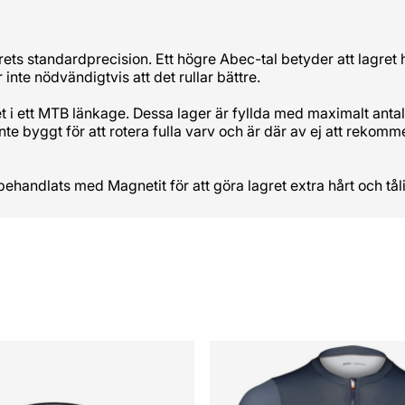
ets standardprecision. Ett högre Abec-tal betyder att lagret ha
 inte nödvändigtvis att det rullar bättre.
et i ett MTB länkage. Dessa lager är fyllda med maximalt antal
nte byggt för att rotera fulla varv och är där av ej att reko
 behandlats med Magnetit för att göra lagret extra hårt och t