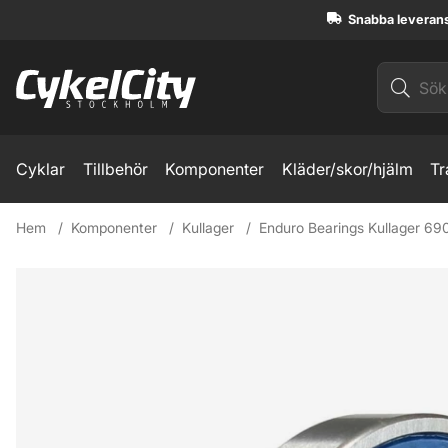
Snabba leveran
Cyklar
Tillbehör
Komponenter
Kläder/skor/hjälm
Tr
Hem
Komponenter
Kullager
Enduro Bearings Kullager 6
Produktbilder Enduro Bearings Kullager 6903 LLB 17x30x7