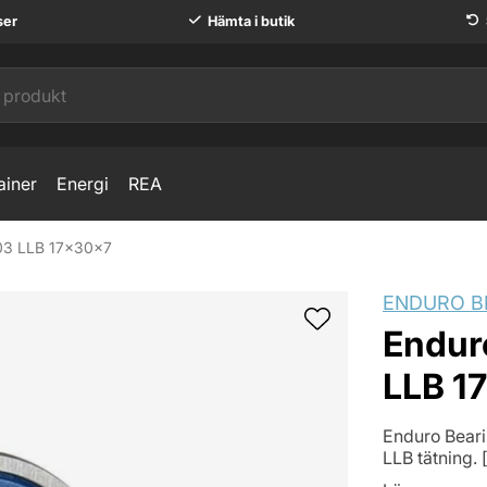
ser
Hämta i butik
ainer
Energi
REA
903 LLB 17x30x7
ENDURO B
Endur
LLB 1
Enduro Bearin
LLB tätning. 