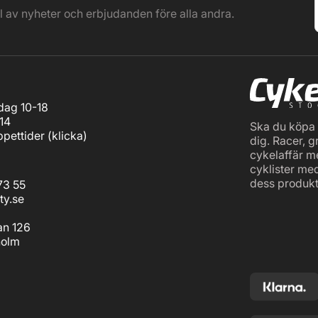
el av nyheter och erbjudanden före alla andra.
ag 10-18
14
Ska du köpa c
pettider (
klicka
)
dig. Racer, g
cykelaffär m
cyklister me
dess produkt
73 55
ty.se
an 126
holm