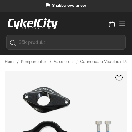
Snabba leveranser
Varuko
Antal i
.
Hem
Komponenter
Växelöron
Cannondale Växelöra TA S
Produktbilder Cannondale Växelöra TA ST 2P 093