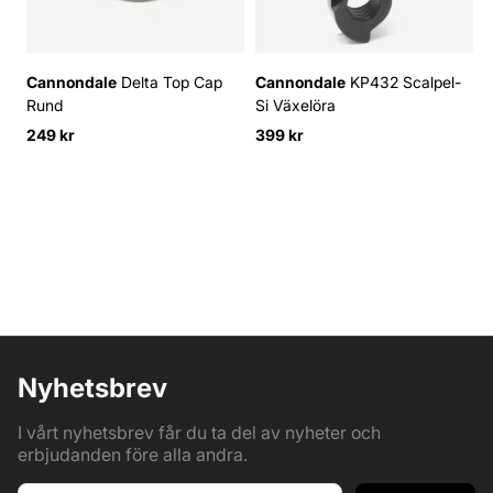
Cannondale
Delta Top Cap
Cannondale
KP432 Scalpel-
Rund
Si Växelöra
2
249 kr
399 kr
Nyhetsbrev
I vårt nyhetsbrev får du ta del av nyheter och
erbjudanden före alla andra.