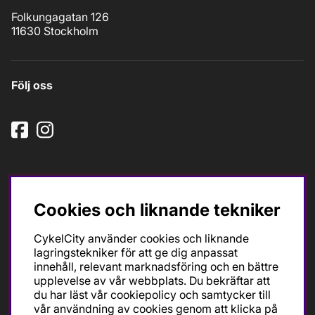
Folkungagatan 126
11630 Stockholm
Följ oss
Cookies och liknande tekniker
Ska du köpa cykel för träning och tävling så är det till
CykelCity använder cookies och liknande
oss du ska vända dig. Racer, gravel, triathlon och MTB.
lagringstekniker för att ge dig anpassat
Vi är en mycket personlig cykelaffär med hög
innehåll, relevant marknadsföring och en bättre
servicegrad och alla vi som jobbar är inbitna cyklister
upplevelse av vår webbplats. Du bekräftar att
med stor passion, erfarenhet och kunskap om cykling
du har läst vår cookiepolicy och samtycker till
och dess produkter. Gör din bästa cykelaffär på
vår användning av cookies genom att klicka på