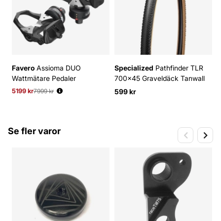
Favero
Assioma DUO
Specialized
Pathfinder TLR
G
Wattmätare Pedaler
700x45 Graveldäck Tanwall
S
W
5199 kr
Ordinarie pris:
7999 kr
599 kr
5
Se fler varor