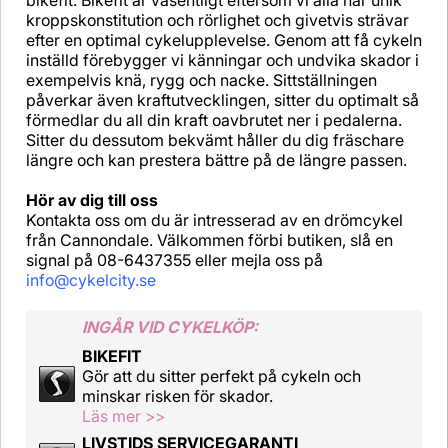
bikefit. Bikefit är väsentligt eftersom vi alla har unik
kroppskonstitution och rörlighet och givetvis strävar
efter en optimal cykelupplevelse. Genom att få cykeln
inställd förebygger vi känningar och undvika skador i
exempelvis knä, rygg och nacke. Sittställningen
påverkar även kraftutvecklingen, sitter du optimalt så
förmedlar du all din kraft oavbrutet ner i pedalerna.
Sitter du dessutom bekvämt håller du dig fräschare
längre och kan prestera bättre på de längre passen.
Hör av dig till oss
Kontakta oss om du är intresserad av en drömcykel
från Cannondale. Välkommen förbi butiken, slå en
signal på 08-6437355 eller mejla oss på
info@cykelcity.se
INGÅR VID CYKELKÖP:
BIKEFIT
Gör att du sitter perfekt på cykeln och
minskar risken för skador.
Läs mer >>
LIVSTIDS SERVICEGARANTI