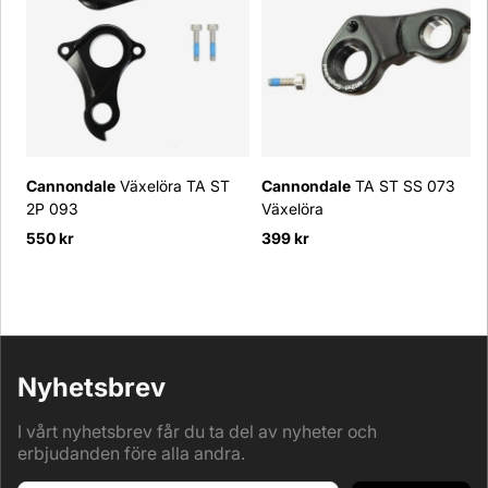
Cannondale
Växelöra TA ST
Cannondale
TA ST SS 073
2P 093
Växelöra
550 kr
399 kr
Nyhetsbrev
I vårt nyhetsbrev får du ta del av nyheter och
erbjudanden före alla andra.