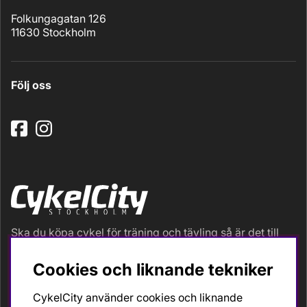
Folkungagatan 126
11630 Stockholm
Följ oss
Ska du köpa cykel för träning och tävling så är det till
oss du ska vända dig. Racer, gravel, triathlon och MTB.
Vi är en mycket personlig cykelaffär med hög
Cookies och liknande tekniker
servicegrad och alla vi som jobbar är inbitna cyklister
med stor passion, erfarenhet och kunskap om cykling
CykelCity använder cookies och liknande
och dess produkter. Gör din bästa cykelaffär på