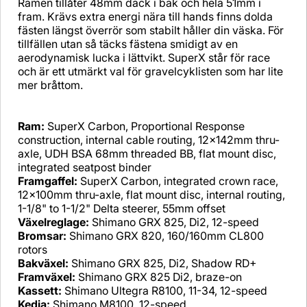
Ramen tillåter 48mm däck i bak och hela 51mm i
fram. Krävs extra energi nära till hands finns dolda
fästen längst överrör som stabilt håller din väska. För
tillfällen utan så täcks fästena smidigt av en
aerodynamisk lucka i lättvikt. SuperX står för race
och är ett utmärkt val för gravelcyklisten som har lite
mer bråttom.
Ram:
SuperX Carbon, Proportional Response
construction, internal cable routing, 12x142mm thru-
axle, UDH BSA 68mm threaded BB, flat mount disc,
integrated seatpost binder
Framgaffel:
SuperX Carbon, integrated crown race,
12x100mm thru-axle, flat mount disc, internal routing,
1-1/8" to 1-1/2" Delta steerer, 55mm offset
Växelreglage:
Shimano GRX 825, Di2, 12-speed
Bromsar:
Shimano GRX 820, 160/160mm CL800
rotors
Bakväxel:
Shimano GRX 825, Di2, Shadow RD+
Framväxel:
Shimano GRX 825 Di2, braze-on
Kassett:
Shimano Ultegra R8100, 11-34, 12-speed
Kedja:
Shimano M8100, 12-speed