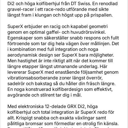
Di2 och höga kolfiberhjul från DT Swiss. En renodlad
gravel-racer i ett race-redo utförande med sikte
längst fram i klungan och högst upp på prispallen.
SuperX erbjuder en racig och kapabel geometri
genom en optimal gaffel- och huvudrörsvinkel.
Egenskaper som säkerställer snabb respons och fullt
förtroende som tar dig hela vägen över mållinjen. Det
i kombination med full integration och noga
aerodynamisk design ser SuperX bara möjligheter.
Men hastighet är inte riktigt allt när det kommer till
längre etapper längst utmanande underlag. Här
levererar SuperX med enastående följsamhet genom
vibrationsabsorberande zoner längst överrör,
sadelrör och bakstag så du håller din fräsch längre.
En noga konstruerad kolfiberdesign som effektivt,
avgörande och stilrent tar dig i mål.
Med elektroniska 12-delade GRX Di2, höga
kolfiberhjul och total integration är SuperX redo för
allt. Krispigt snabba och exakta växlingar samt
pålitliga bromsar som förmedlar en otrolig fin känsla.