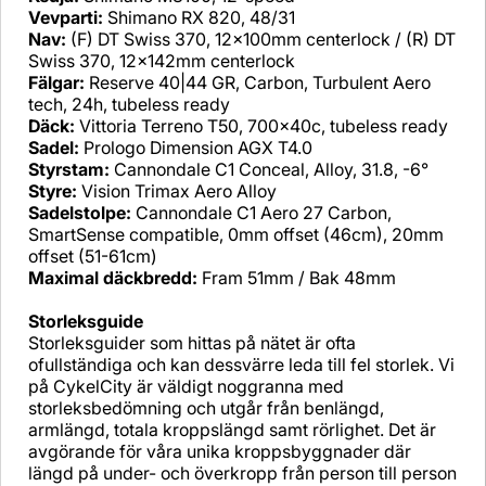
Vevparti:
Shimano RX 820, 48/31
Nav:
(F) DT Swiss 370, 12x100mm centerlock / (R) DT
Swiss 370, 12x142mm centerlock
Fälgar:
Reserve 40|44 GR, Carbon, Turbulent Aero
tech, 24h, tubeless ready
Däck:
Vittoria Terreno T50, 700x40c, tubeless ready
Sadel:
Prologo Dimension AGX T4.0
Styrstam:
Cannondale C1 Conceal, Alloy, 31.8, -6°
Styre:
Vision Trimax Aero Alloy
Sadelstolpe:
Cannondale C1 Aero 27 Carbon,
SmartSense compatible, 0mm offset (46cm), 20mm
offset (51-61cm)
Maximal däckbredd:
Fram 51mm / Bak 48mm
Storleksguide
Storleksguider som hittas på nätet är ofta
ofullständiga och kan dessvärre leda till fel storlek. Vi
på CykelCity är väldigt noggranna med
storleksbedömning och utgår från benlängd,
armlängd, totala kroppslängd samt rörlighet. Det är
avgörande för våra unika kroppsbyggnader där
längd på under- och överkropp från person till person