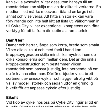
kan skilja avsevärt. Vi tar dessutom hänsyn till att
ramstorlekar kan skilja mellan de olika tillverkarna. En
medium i ett märke motsvarar ibland en large i ett
annat och vise versa. Att hitta sin storlek kan vara
förvirrande och inte helt lätt att lista ut. Välkommen in
till CykelCity, vi har exceptionell kompetens och rätta
verktyg för att ta fram din optimala ramstorlek.
Dam/Herr
Damer och herrar, långa som korta, breda som smala.
Vi ser alla olika ut och med facit i hand kan
kroppsbyggnaden skilja minst lika mycket inom de
olika könsrollerna som mellan dem. Det är din unika
kroppskonstruktion som bestämmer vilken
ramstorlek som passar just dig, inte beroende på om
du är kvinna eller man. Därför erbjuder vi ett brett
sortiment av unisex-cyklar och lägger otrolig vikt på
val av modell, storlek och sedan utför en grundlig
bikefit för att anpassa cykeln efter just dig.
Bikefit
Vid köp av cykel hos oss på CykelCity ingår alltid en