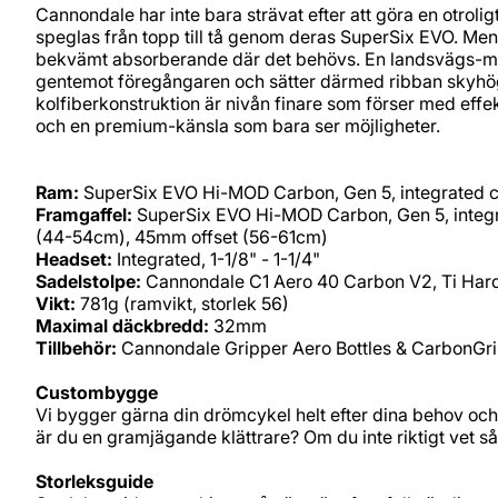
Cannondale har inte bara strävat efter att göra en otro
speglas från topp till tå genom deras SuperSix EVO. Me
bekvämt absorberande där det behövs. En landsvägs-mask
gentemot föregångaren och sätter därmed ribban skyhö
kolfiberkonstruktion är nivån finare som förser med effek
och en premium-känsla som bara ser möjligheter.
Ram:
SuperSix EVO Hi-MOD Carbon, Gen 5, integrated cab
Framgaffel:
SuperSix EVO Hi-MOD Carbon, Gen 5, integrate
(44-54cm), 45mm offset (56-61cm)
Headset:
Integrated, 1-1/8" - 1-1/4"
Sadelstolpe:
Cannondale C1 Aero 40 Carbon V2, Ti Har
Vikt:
781g (ramvikt, storlek 56)
Maximal däckbredd:
32mm
Tillbehör:
Cannondale Gripper Aero Bottles & CarbonGr
Custombygge
Vi bygger gärna din drömcykel helt efter dina behov och 
är du en gramjägande klättrare? Om du inte riktigt vet s
Storleksguide