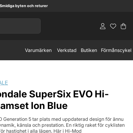
Smidiga byten och returer
Va
An
.
Varumärken
Verkstad
Butiken
Förmånscykel
ALE
ndale SuperSix EVO Hi-
amset Ion Blue
 Generation 5 tar plats med uppdaterad design för ännu
namik, känsla och prestation. En riktig raket för cyklisten
ör hastighet i alla lägen. Här i Hi-Mod