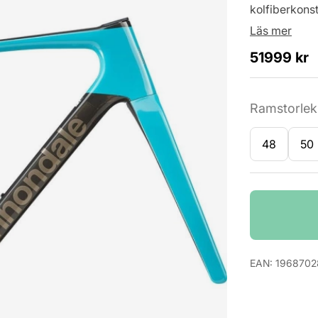
kolfiberkonst
Läs mer
51999
kr
Ramstorlek
48
50
Antal
EAN:
196870