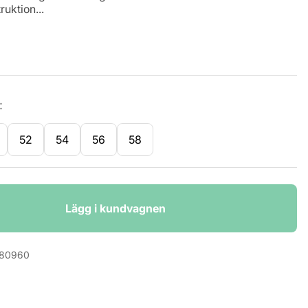
ruktion...
:
52
54
56
58
Lägg i kundvagnen
280960