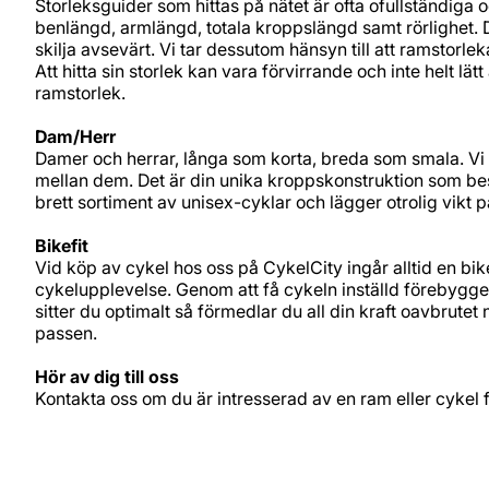
Storleksguider som hittas på nätet är ofta ofullständiga 
benlängd, armlängd, totala kroppslängd samt rörlighet.
skilja avsevärt. Vi tar dessutom hänsyn till att ramstorle
Att hitta sin storlek kan vara förvirrande och inte helt lät
ramstorlek.
Dam/Herr
Damer och herrar, långa som korta, breda som smala. Vi 
mellan dem. Det är din unika kroppskonstruktion som bes
brett sortiment av unisex-cyklar och lägger otrolig vikt p
Bikefit
Vid köp av cykel hos oss på CykelCity ingår alltid en bikef
cykelupplevelse. Genom att få cykeln inställd förebygge
sitter du optimalt så förmedlar du all din kraft oavbrute
passen.
Hör av dig till oss
Kontakta oss om du är intresserad av en ram eller cykel