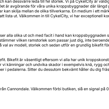
och kan dessvärre leda till fel storlek. Vi på CykelCity är v
 Det är avgörande för våra unika kroppsbyggnader där längd p
kar kan skilja mellan de olika tillverkarna. En medium i ett mär
t att lista ut. Välkommen in till CykelCity, vi har exceptionell
ser alla olika ut och med facit i hand kan kroppsbyggnaden s
tämmer vilken ramstorlek som passar just dig, inte beroende 
å val av modell, storlek och sedan utför en grundlig bikefit för
it. Bikefit är väsentligt eftersom vi alla har unik kroppskonst
r vi känningar och undvika skador i exempelvis knä, rygg och
t ner i pedalerna. Sitter du dessutom bekvämt håller du dig fr
 från Cannondale. Välkommen förbi butiken, slå en signal på