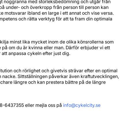
äldigt noggranna med storleksbedömning och utgår från
å under- och överkropp från person till person kan
ke motsvarar ibland en large i ett annat och vise versa.
 kompetens och rätta verktyg för att ta fram din optimala
kilja minst lika mycket inom de olika könsrollerna som
på om du är kvinna eller man. Därför erbjuder vi ett
 att anpassa cykeln efter just dig.
itution och rörlighet och givetvis strävar efter en optimal
 nacke. Sittställningen påverkar även kraftutvecklingen,
äschare längre och kan prestera bättre på de längre
 08-6437355 eller mejla oss på
info@cykelcity.se