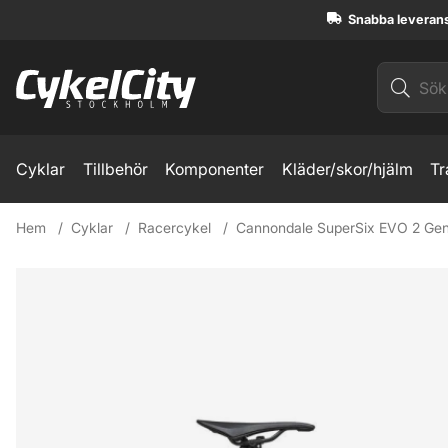
Snabba leveran
Cyklar
Tillbehör
Komponenter
Kläder/skor/hjälm
Tr
Hem
Cyklar
Racercykel
Cannondale SuperSix EVO 2 Gen 
Produktbilder Cannondale SuperSix EVO 2 Gen 5 Ultegra Di