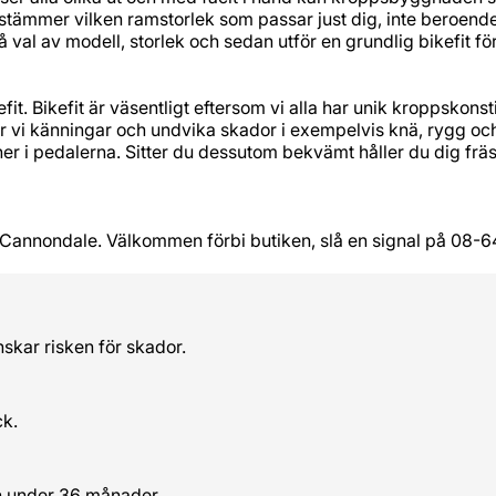
tämmer vilken ramstorlek som passar just dig, inte beroende 
å val av modell, storlek och sedan utför en grundlig bikefit för
it. Bikefit är väsentligt eftersom vi alla har unik kroppskonst
r vi känningar och undvika skador i exempelvis knä, rygg och
t ner i pedalerna. Sitter du dessutom bekvämt håller du dig fr
 Cannondale. Välkommen förbi butiken, slå en signal på 08-6
nskar risken för skador.
ck.
n under 36 månader.