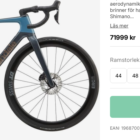
aerodynamik, 
brinner för h
Shimano...
Läs mer
71999
kr
Ramstorlek
44
48
Antal
EAN:
1968700