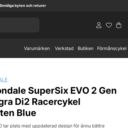
Smidiga byten och returer
Va
An
.
Varumärken
Verkstad
Butiken
Förmånscykel
ALE
ndale SuperSix EVO 2 Gen
gra Di2 Racercykel
ten Blue
 tar plats med uppdaterad design för ännu bättre