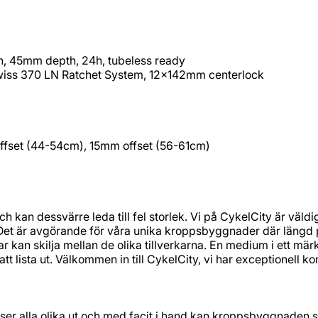
, 45mm depth, 24h, tubeless ready
wiss 370 LN Ratchet System, 12x142mm centerlock
fset (44-54cm), 15mm offset (56-61cm)
och kan dessvärre leda till fel storlek. Vi på CykelCity är v
 Det är avgörande för våra unika kroppsbyggnader där längd p
kar kan skilja mellan de olika tillverkarna. En medium i ett mär
t att lista ut. Välkommen in till CykelCity, vi har exceptionell
ser alla olika ut och med facit i hand kan kroppsbyggnaden s