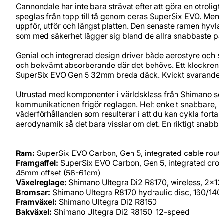
Cannondale har inte bara strävat efter att göra en otro
speglas från topp till tå genom deras SuperSix EVO. Me
uppför, utför och längst platten. Den senaste ramen hyv
som med säkerhet lägger sig bland de allra snabbaste 
Genial och integrerad design driver både aerostyre och
och bekvämt absorberande där det behövs. Ett klockrent p
SuperSix EVO Gen 5 32mm breda däck. Kvickt svarande, 
Utrustad med komponenter i världsklass från Shimano som 
kommunikationen frigör reglagen. Helt enkelt snabbare,
väderförhållanden som resulterar i att du kan cykla for
aerodynamik så det bara visslar om det. En riktigt snabb c
Ram:
SuperSix EVO Carbon, Gen 5, integrated cable rout
Framgaffel:
SuperSix EVO Carbon, Gen 5, integrated crown
45mm offset (56-61cm)
Växelreglage:
Shimano Ultegra Di2 R8170, wireless, 2x
Bromsar:
Shimano Ultegra R8170 hydraulic disc, 160/1
Framväxel:
Shimano Ultegra Di2 R8150
Bakväxel:
Shimano Ultegra Di2 R8150, 12-speed