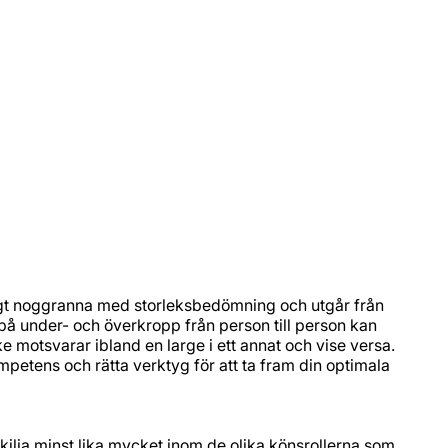
äldigt noggranna med storleksbedömning och utgår från
å under- och överkropp från person till person kan
ke motsvarar ibland en large i ett annat och vise versa.
 kompetens och rätta verktyg för att ta fram din optimala
kilja minst lika mycket inom de olika könsrollerna som