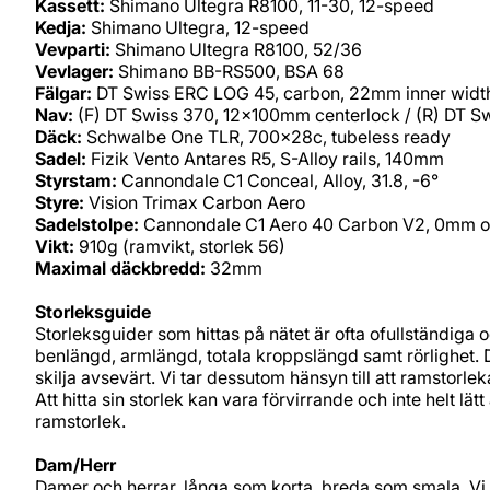
Kassett:
Shimano Ultegra R8100, 11-30, 12-speed
Kedja:
Shimano Ultegra, 12-speed
Vevparti:
Shimano Ultegra R8100, 52/36
Vevlager:
Shimano BB-RS500, BSA 68
Fälgar:
DT Swiss ERC LOG 45, carbon, 22mm inner width
Nav:
(F) DT Swiss 370, 12x100mm centerlock / (R) DT S
Däck:
Schwalbe One TLR, 700x28c, tubeless ready
Sadel:
Fizik Vento Antares R5, S-Alloy rails, 140mm
Styrstam:
Cannondale C1 Conceal, Alloy, 31.8, -6°
Styre:
Vision Trimax Carbon Aero
Sadelstolpe:
Cannondale C1 Aero 40 Carbon V2, 0mm of
Vikt:
910g (ramvikt, storlek 56)
Maximal däckbredd:
32mm
Storleksguide
Storleksguider som hittas på nätet är ofta ofullständiga 
benlängd, armlängd, totala kroppslängd samt rörlighet.
skilja avsevärt. Vi tar dessutom hänsyn till att ramstorle
Att hitta sin storlek kan vara förvirrande och inte helt lät
ramstorlek.
Dam/Herr
Damer och herrar, långa som korta, breda som smala. Vi 