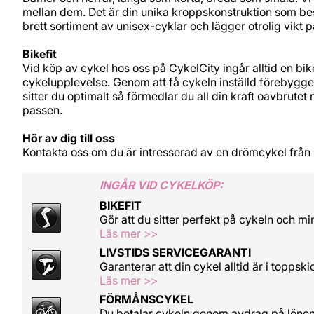
mellan dem. Det är din unika kroppskonstruktion som bes
brett sortiment av unisex-cyklar och lägger otrolig vikt p
Bikefit
Vid köp av cykel hos oss på CykelCity ingår alltid en bikef
cykelupplevelse. Genom att få cykeln inställd förebygge
sitter du optimalt så förmedlar du all din kraft oavbrute
passen.
Hör av dig till oss
Kontakta oss om du är intresserad av en drömcykel från
INGÅR VID CYKELKÖP:
BIKEFIT
Gör att du sitter perfekt på cykeln och mi
Läs mer >>
LIVSTIDS SERVICEGARANTI
Garanterar att din cykel alltid är i toppski
Läs mer >>
FÖRMÅNSCYKEL
Du betalar cykeln genom avdrag på löne