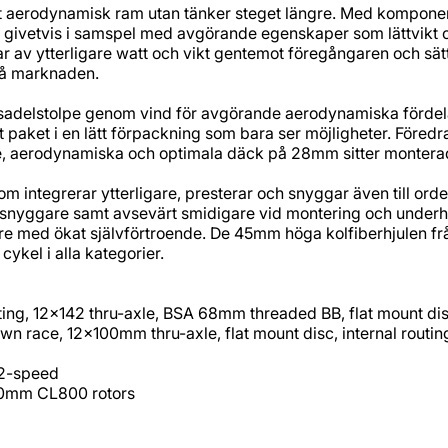
ligt aerodynamisk ram utan tänker steget längre. Med kompon
n givetvis i samspel med avgörande egenskaper som lättvikt
lar av ytterligare watt och vikt gentemot föregångaren och 
på marknaden.
 sadelstolpe genom vind för avgörande aerodynamiska fördel
aket i en lätt förpackning som bara ser möjligheter. Föredrar
aerodynamiska och optimala däck på 28mm sitter monterade f
integrerar ytterligare, presterar och snyggar även till orden
 snyggare samt avsevärt smidigare vid montering och underh
tare med ökat självförtroende. De 45mm höga kolfiberhjulen 
ykel i alla kategorier.
ing, 12x142 thru-axle, BSA 68mm threaded BB, flat mount dis
 race, 12x100mm thru-axle, flat mount disc, internal routing,
12-speed
40mm CL800 rotors