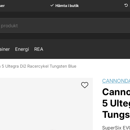
ser
Hämta i butik
ainer
Energi
REA
5 Ultegra Di2 Racercykel Tungsten Blue
2 Racercykel Tungsten Blue
CANNOND
Canno
5 Ulte
Tungs
SuperSix EVO