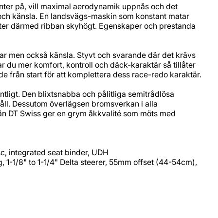
enter på, vill maximal aerodynamik uppnås och det
 och känsla. En landsvägs-maskin som konstant matar
sätter därmed ribban skyhögt. Egenskaper och prestanda
ar men också känsla. Styvt och svarande där det krävs
 du mer komfort, kontroll och däck-karaktär så tillåter
rån start för att komplettera dess race-redo karaktär.
tligt. Den blixtsnabba och pålitliga semitrådlösa
åll. Dessutom överlägsen bromsverkan i alla
från DT Swiss ger en grym åkkvalité som möts med
c, integrated seat binder, UDH
 1-1/8" to 1-1/4" Delta steerer, 55mm offset (44-54cm),