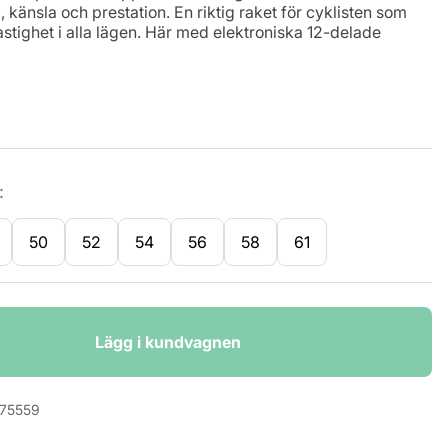
känsla och prestation. En riktig raket för cyklisten som
astighet i alla lägen. Här med elektroniska 12-delade
:
50
52
54
56
58
61
Lägg i kundvagnen
75559