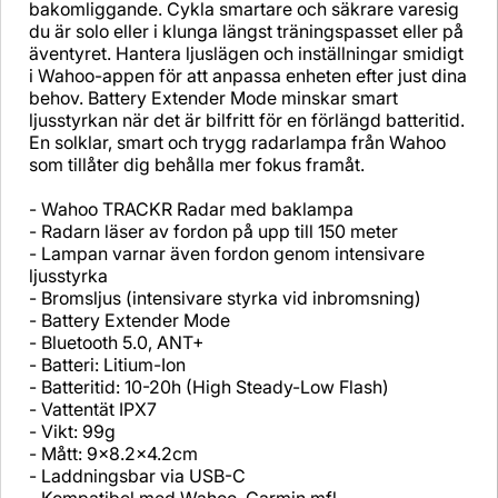
bakomliggande. Cykla smartare och säkrare varesig
du är solo eller i klunga längst träningspasset eller på
äventyret. Hantera ljuslägen och inställningar smidigt
i Wahoo-appen för att anpassa enheten efter just dina
behov. Battery Extender Mode minskar smart
ljusstyrkan när det är bilfritt för en förlängd batteritid.
En solklar, smart och trygg radarlampa från Wahoo
som tillåter dig behålla mer fokus framåt.
- Wahoo TRACKR Radar med baklampa
- Radarn läser av fordon på upp till 150 meter
- Lampan varnar även fordon genom intensivare
ljusstyrka
- Bromsljus (intensivare styrka vid inbromsning)
- Battery Extender Mode
- Bluetooth 5.0, ANT+
- Batteri: Litium-Ion
- Batteritid: 10-20h (High Steady-Low Flash)
- Vattentät IPX7
- Vikt: 99g
- Mått: 9x8.2x4.2cm
- Laddningsbar via USB-C