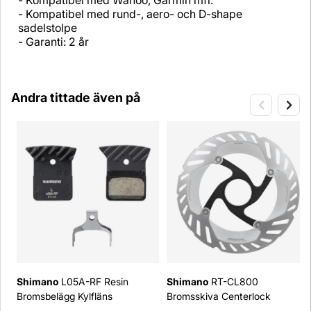
- Kompatibel med Wahoo, Garmin mfl.
- Kompatibel med rund-, aero- och D-shape
sadelstolpe
- Garanti: 2 år
Andra tittade även på
Shimano
L05A-RF Resin
Shimano
RT-CL800
Bromsbelägg Kylfläns
Bromsskiva Centerlock