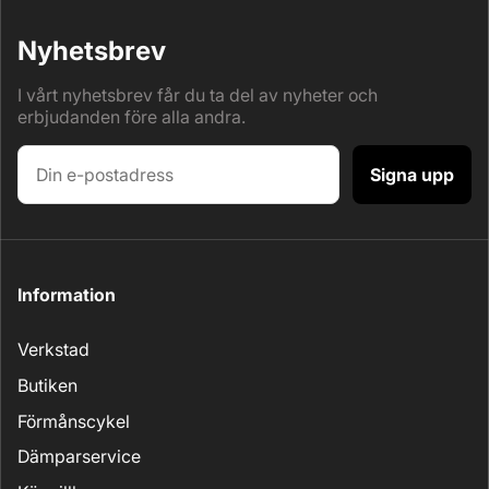
Nyhetsbrev
I vårt nyhetsbrev får du ta del av nyheter och
erbjudanden före alla andra.
Signa upp
Information
Verkstad
Butiken
Förmånscykel
Dämparservice