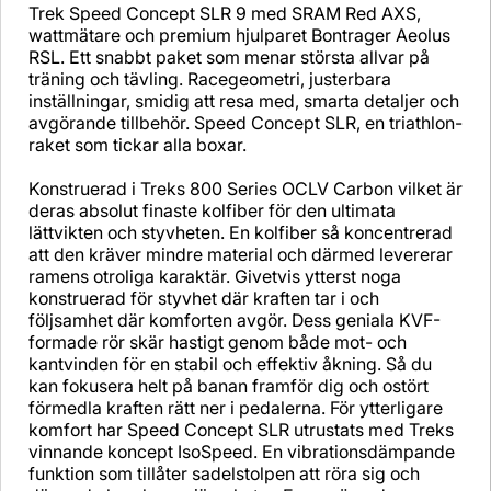
Trek Speed Concept SLR 9 med SRAM Red AXS,
wattmätare och premium hjulparet Bontrager Aeolus
RSL. Ett snabbt paket som menar största allvar på
träning och tävling. Racegeometri, justerbara
inställningar, smidig att resa med, smarta detaljer och
avgörande tillbehör. Speed Concept SLR, en triathlon-
raket som tickar alla boxar.
Konstruerad i Treks 800 Series OCLV Carbon vilket är
deras absolut finaste kolfiber för den ultimata
lättvikten och styvheten. En kolfiber så koncentrerad
att den kräver mindre material och därmed levererar
ramens otroliga karaktär. Givetvis ytterst noga
konstruerad för styvhet där kraften tar i och
följsamhet där komforten avgör. Dess geniala KVF-
formade rör skär hastigt genom både mot- och
kantvinden för en stabil och effektiv åkning. Så du
kan fokusera helt på banan framför dig och ostört
förmedla kraften rätt ner i pedalerna. För ytterligare
komfort har Speed Concept SLR utrustats med Treks
vinnande koncept IsoSpeed. En vibrationsdämpande
funktion som tillåter sadelstolpen att röra sig och