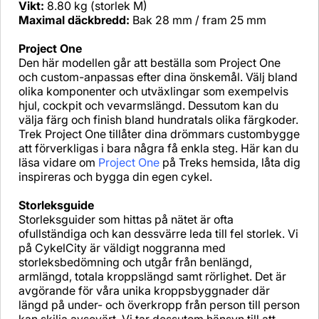
Vikt:
8.80 kg (storlek M)
Maximal däckbredd:
Bak 28 mm / fram 25 mm
Project One
Den här modellen går att beställa som Project One
och custom-anpassas efter dina önskemål. Välj bland
olika komponenter och utväxlingar som exempelvis
hjul, cockpit och vevarmslängd. Dessutom kan du
välja färg och finish bland hundratals olika färgkoder.
Trek Project One tillåter dina drömmars custombygge
att förverkligas i bara några få enkla steg. Här kan du
läsa vidare om
Project One
på Treks hemsida, låta dig
inspireras och bygga din egen cykel.
Storleksguide
Storleksguider som hittas på nätet är ofta
ofullständiga och kan dessvärre leda till fel storlek. Vi
på CykelCity är väldigt noggranna med
storleksbedömning och utgår från benlängd,
armlängd, totala kroppslängd samt rörlighet. Det är
avgörande för våra unika kroppsbyggnader där
längd på under- och överkropp från person till person