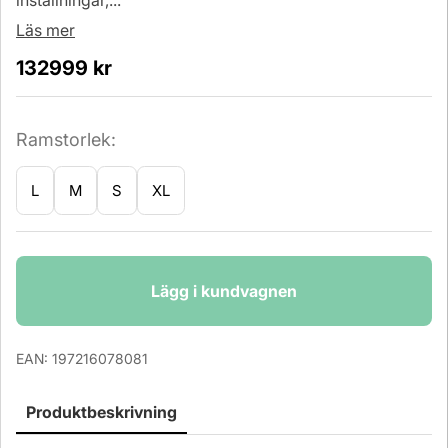
inställningar,...
Läs mer
132999
kr
Ramstorlek:
L
M
S
XL
Antal
Lägg i kundvagnen
EAN:
197216078081
Produktbeskrivning