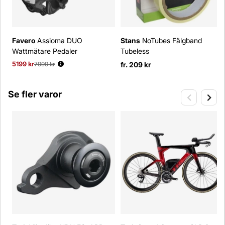
Favero
Assioma DUO
Stans
NoTubes Fälgband
Wattmätare Pedaler
Tubeless
5199 kr
Ordinarie pris:
7999 kr
fr. 209 kr
Se fler varor