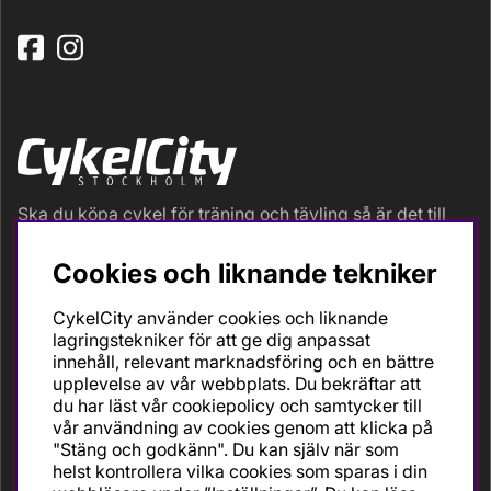
Ska du köpa cykel för träning och tävling så är det till
oss du ska vända dig. Racer, gravel, triathlon och MTB.
Vi är en mycket personlig cykelaffär med hög
Cookies och liknande tekniker
servicegrad och alla vi som jobbar är inbitna cyklister
med stor passion, erfarenhet och kunskap om cykling
CykelCity använder cookies och liknande
och dess produkter. Gör din bästa cykelaffär på
lagringstekniker för att ge dig anpassat
CykelCity!
innehåll, relevant marknadsföring och en bättre
upplevelse av vår webbplats. Du bekräftar att
du har läst vår cookiepolicy och samtycker till
vår användning av cookies genom att klicka på
"Stäng och godkänn". Du kan själv när som
helst kontrollera vilka cookies som sparas i din