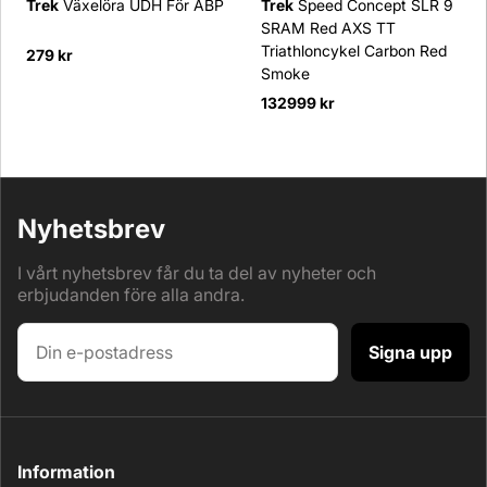
Trek
Växelöra UDH För ABP
Trek
Speed Concept SLR 9
SRAM Red AXS TT
Triathloncykel Carbon Red
279 kr
Smoke
132999 kr
Nyhetsbrev
I vårt nyhetsbrev får du ta del av nyheter och
erbjudanden före alla andra.
Signa upp
Information