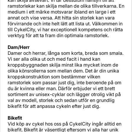
kan skilja avsevärt. Vi tar dessutom hänsyn till att
ramstorlekar kan skilja mellan de olika tillverkarna. En
medium i ett märke motsvarar ibland en large i ett
annat och vise versa. Att hitta sin storlek kan vara
förvirrande och inte helt lätt att lista ut. Välkommen in
till CykelCity, vi har exceptionell kompetens och rätta
verktyg för att ta fram din optimala ramstorlek.
Dam/Herr
Damer och herrar, långa som korta, breda som smala.
Vi ser alla olika ut och med facit i hand kan
kroppsbyggnaden skilja minst lika mycket inom de
olika könsrollerna som mellan dem. Det är din unika
kroppskonstruktion som bestämmer vilken
ramstorlek som passar just dig, inte beroende på om
du är kvinna eller man. Därför erbjuder vi ett brett
sortiment av unisex-cyklar och lägger otrolig vikt på
val av modell, storlek och sedan utför en grundlig
bikefit för att anpassa cykeln efter just dig.
Bikefit
Vid köp av cykel hos oss på CykelCity ingår alltid en
bikefit. Bikefit är väsentligt eftersom vi alla har unik