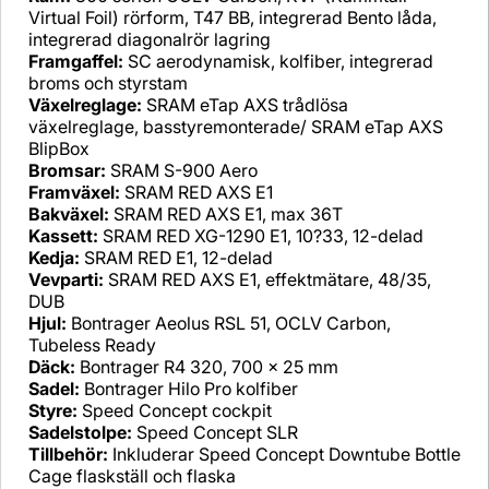
Virtual Foil) rörform, T47 BB, integrerad Bento låda,
integrerad diagonalrör lagring
Framgaffel:
SC aerodynamisk, kolfiber, integrerad
broms och styrstam
Växelreglage:
SRAM eTap AXS trådlösa
växelreglage, basstyremonterade/ SRAM eTap AXS
BlipBox
Bromsar:
SRAM S-900 Aero
Framväxel:
SRAM RED AXS E1
Bakväxel:
SRAM RED AXS E1, max 36T
Kassett:
SRAM RED XG-1290 E1, 10?33, 12-delad
Kedja:
SRAM RED E1, 12-delad
Vevparti:
SRAM RED AXS E1, effektmätare, 48/35,
DUB
Hjul:
Bontrager Aeolus RSL 51, OCLV Carbon,
Tubeless Ready
Däck:
Bontrager R4 320, 700 x 25 mm
Sadel:
Bontrager Hilo Pro kolfiber
Styre:
Speed Concept cockpit
Sadelstolpe:
Speed Concept SLR
Tillbehör:
Inkluderar Speed Concept Downtube Bottle
Cage flaskställ och flaska