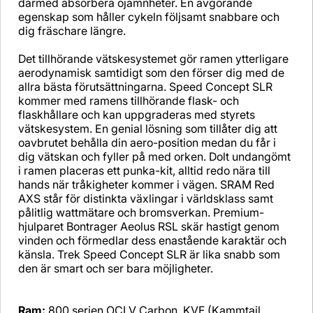
därmed absorbera ojämnheter. En avgörande
egenskap som håller cykeln följsamt snabbare och
dig fräschare längre.
Det tillhörande vätskesystemet gör ramen ytterligare
aerodynamisk samtidigt som den förser dig med de
allra bästa förutsättningarna. Speed Concept SLR
kommer med ramens tillhörande flask- och
flaskhållare och kan uppgraderas med styrets
vätskesystem. En genial lösning som tillåter dig att
oavbrutet behålla din aero-position medan du får i
dig vätskan och fyller på med orken. Dolt undangömt
i ramen placeras ett punka-kit, alltid redo nära till
hands när tråkigheter kommer i vägen. SRAM Red
AXS står för distinkta växlingar i världsklass samt
pålitlig wattmätare och bromsverkan. Premium-
hjulparet Bontrager Aeolus RSL skär hastigt genom
vinden och förmedlar dess enastående karaktär och
känsla. Trek Speed Concept SLR är lika snabb som
den är smart och ser bara möjligheter.
Ram:
800 serien OCLV Carbon, KVF (Kammtail