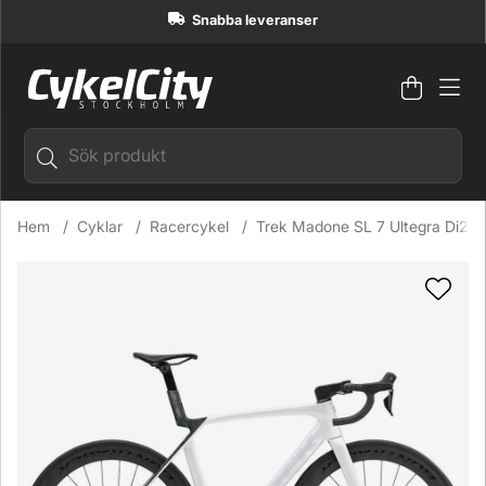
Snabba leveranser
Varuko
Antal i
.
Hem
Cyklar
Racercykel
Trek Madone SL 7 Ultegra Di2 R
Produktbilder Trek Madone SL 7 Ultegra Di2 Racercykel Gl