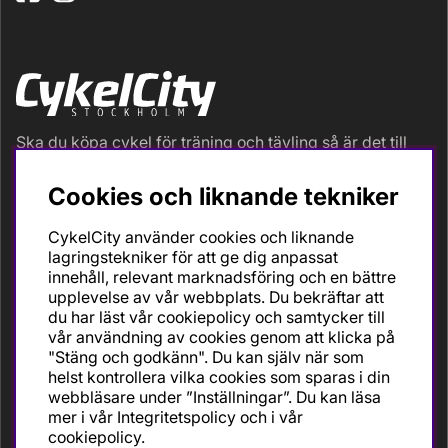
Ska du köpa cykel för träning och tävling så är det till
oss du ska vända dig. Racer, gravel, triathlon och MTB.
Vi är en mycket personlig cykelaffär med hög
Cookies och liknande tekniker
servicegrad och alla vi som jobbar är inbitna cyklister
med stor passion, erfarenhet och kunskap om cykling
CykelCity använder cookies och liknande
och dess produkter. Gör din bästa cykelaffär på
lagringstekniker för att ge dig anpassat
CykelCity!
innehåll, relevant marknadsföring och en bättre
upplevelse av vår webbplats. Du bekräftar att
du har läst vår cookiepolicy och samtycker till
vår användning av cookies genom att klicka på
"Stäng och godkänn". Du kan själv när som
helst kontrollera vilka cookies som sparas i din
webbläsare under ”Inställningar”. Du kan läsa
mer i vår
Integritetspolicy
och i vår
cookiepolicy
.