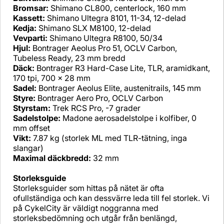
Bromsar:
Shimano CL800, centerlock, 160 mm
Kassett:
Shimano Ultegra 8101, 11-34, 12-delad
Kedja:
Shimano SLX M8100, 12-delad
Vevparti:
Shimano Ultegra R8100, 50/34
Hjul:
Bontrager Aeolus Pro 51, OCLV Carbon,
Tubeless Ready, 23 mm bredd
Däck:
Bontrager R3 Hard-Case Lite, TLR, aramidkant,
170 tpi, 700 x 28 mm
Sadel:
Bontrager Aeolus Elite, austenitrails, 145 mm
Styre:
Bontrager Aero Pro, OCLV Carbon
Styrstam:
Trek RCS Pro, -7 grader
Sadelstolpe:
Madone aerosadelstolpe i kolfiber, 0
mm offset
Vikt:
7.87 kg (storlek ML med TLR-tätning, inga
slangar)
Maximal däckbredd:
32 mm
Storleksguide
Storleksguider som hittas på nätet är ofta
ofullständiga och kan dessvärre leda till fel storlek. Vi
på CykelCity är väldigt noggranna med
storleksbedömning och utgår från benlängd,