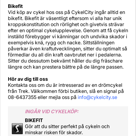
Bikefit
Vid köp av cykel hos oss på CykelCity ingår alltid en
bikefit. Bikefit är väsentligt eftersom vi alla har unik
kroppskonstitution och rörlighet och givetvis strävar
efter en optimal cykelupplevelse. Genom att få cykeln
inställd förebygger vi känningar och undvika skador i
exempelvis knä, rygg och nacke. Sittställningen
påverkar även kraftutvecklingen, sitter du optimalt så
förmedlar du all din kraft oavbrutet ner i pedalerna.
Sitter du dessutom bekvämt håller du dig fräschare
längre och kan prestera bättre på de längre passen.
Hör av dig till oss
Kontakta oss om du är intresserad av en drömcykel
från Trek. Välkommen förbi butiken, slå en signal på
08-6437355 eller mejla oss på
info@cykelcity.se
INGÅR VID CYKELKÖP:
BIKEFIT
Gör att du sitter perfekt på cykeln och
minskar risken för skador.