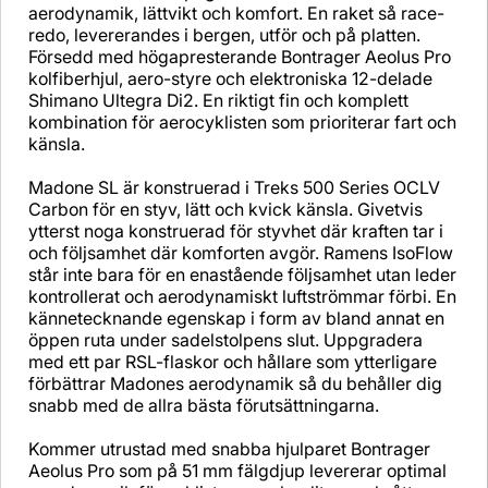
aerodynamik, lättvikt och komfort. En raket så race-
redo, levererandes i bergen, utför och på platten.
Försedd med högapresterande Bontrager Aeolus Pro
kolfiberhjul, aero-styre och elektroniska 12-delade
Shimano Ultegra Di2. En riktigt fin och komplett
kombination för aerocyklisten som prioriterar fart och
känsla.
Madone SL är konstruerad i Treks 500 Series OCLV
Carbon för en styv, lätt och kvick känsla. Givetvis
ytterst noga konstruerad för styvhet där kraften tar i
och följsamhet där komforten avgör. Ramens IsoFlow
står inte bara för en enastående följsamhet utan leder
kontrollerat och aerodynamiskt luftströmmar förbi. En
kännetecknande egenskap i form av bland annat en
öppen ruta under sadelstolpens slut. Uppgradera
med ett par RSL-flaskor och hållare som ytterligare
förbättrar Madones aerodynamik så du behåller dig
snabb med de allra bästa förutsättningarna.
Kommer utrustad med snabba hjulparet Bontrager
Aeolus Pro som på 51 mm fälgdjup levererar optimal