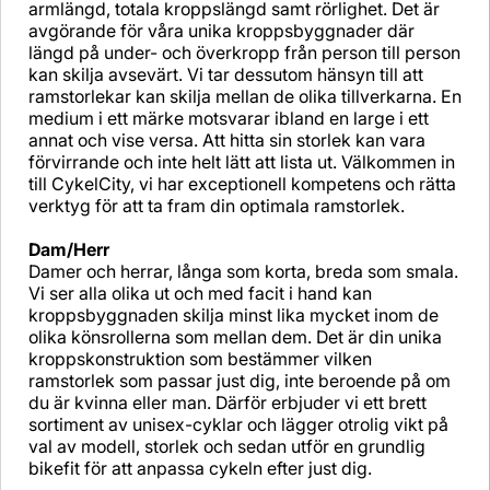
armlängd, totala kroppslängd samt rörlighet. Det är
avgörande för våra unika kroppsbyggnader där
längd på under- och överkropp från person till person
kan skilja avsevärt. Vi tar dessutom hänsyn till att
ramstorlekar kan skilja mellan de olika tillverkarna. En
medium i ett märke motsvarar ibland en large i ett
annat och vise versa. Att hitta sin storlek kan vara
förvirrande och inte helt lätt att lista ut. Välkommen in
till CykelCity, vi har exceptionell kompetens och rätta
verktyg för att ta fram din optimala ramstorlek.
Dam/Herr
Damer och herrar, långa som korta, breda som smala.
Vi ser alla olika ut och med facit i hand kan
kroppsbyggnaden skilja minst lika mycket inom de
olika könsrollerna som mellan dem. Det är din unika
kroppskonstruktion som bestämmer vilken
ramstorlek som passar just dig, inte beroende på om
du är kvinna eller man. Därför erbjuder vi ett brett
sortiment av unisex-cyklar och lägger otrolig vikt på
val av modell, storlek och sedan utför en grundlig
bikefit för att anpassa cykeln efter just dig.