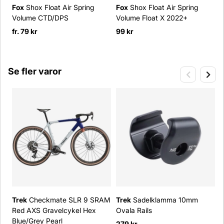
Fox
Shox Float Air Spring
Fox
Shox Float Air Spring
Volume CTD/DPS
Volume Float X 2022+
V
fr. 79 kr
99 kr
9
Se fler varor
Trek
Checkmate SLR 9 SRAM
Trek
Sadelklamma 10mm
T
Red AXS Gravelcykel Hex
Ovala Rails
Blue/Grey Pearl
4
279 kr