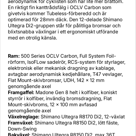
aerodynamik för cyklisten som har lite mer bråttom.
En riktigt fin kanttrådsfälg i OCLV Carbon som
givetvis kommer Tubeless-förberedd och är
optimerad för 28mm däck. Den 12-delade Shimano
Ultegra Di2-gruppen står för pålitliga bromsar och
blixtsnabba växlingar i ett ergonomiskt utförande
med en otrolig känsla.
Ram:
500 Series OCLV Carbon, Full System Foil-
rörform, IsoFLow sadelrör, RCS-system för styrlager,
elektronisk eller mekanisk dragning av kablage,
avtagbar aerodynamisk kedjehållare, T47 vevlager,
Flat Mount-skivbromsar, UDH, 142 x 12 mm
genomgående axel
Framgaffel:
Madone Gen 8 helt i kolfiber, koniskt
styrrör i kolfiber, invändig bromsdragning, Flat
Mount-skivbroms, 12 x 100 mm avfasad
genomgående axel
Växelreglage:
Shimano Ultegra R8170 Di2, 12-växlat
Framväxel:
Shimano Ultegra R8150 Di2, lött fäste,
Down-Swing
Bakväxel:
Shimano Ultegra R8150 Di2, max 36T