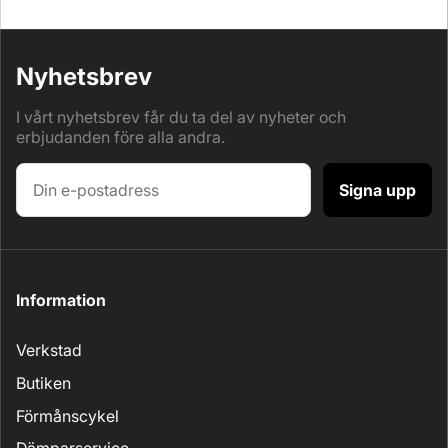
Nyhetsbrev
I vårt nyhetsbrev får du ta del av nyheter och
erbjudanden före alla andra.
Signa upp
Information
Verkstad
Butiken
Förmånscykel