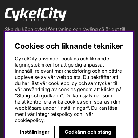
Ska du köpa cykel för träning och tävling så är det till
oss du ska vända dig. Racer, gravel, triathlon och MTB.
Vi är en mycket personlig cykelaffär med hög
Cookies och liknande tekniker
servicegrad och alla vi som jobbar är inbitna cyklister
med stor passion, erfarenhet och kunskap om cykling
CykelCity använder cookies och liknande
och dess produkter. Gör din bästa cykelaffär på
lagringstekniker för att ge dig anpassat
CykelCity!
innehåll, relevant marknadsföring och en bättre
upplevelse av vår webbplats. Du bekräftar att
du har läst vår cookiepolicy och samtycker till
vår användning av cookies genom att klicka på
"Stäng och godkänn". Du kan själv när som
helst kontrollera vilka cookies som sparas i din
webbläsare under ”Inställningar”. Du kan läsa
mer i vår
Integritetspolicy
och i vår
cookiepolicy
.
Inställningar
Godkänn och stäng