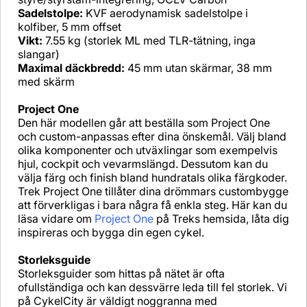
Sadelstolpe:
KVF aerodynamisk sadelstolpe i
kolfiber, 5 mm offset
Vikt:
7.55 kg (storlek ML med TLR-tätning, inga
slangar)
Maximal däckbredd:
45 mm utan skärmar, 38 mm
med skärm
Project One
Den här modellen går att beställa som Project One
och custom-anpassas efter dina önskemål. Välj bland
olika komponenter och utväxlingar som exempelvis
hjul, cockpit och vevarmslängd. Dessutom kan du
välja färg och finish bland hundratals olika färgkoder.
Trek Project One tillåter dina drömmars custombygge
att förverkligas i bara några få enkla steg. Här kan du
läsa vidare om
Project One
på Treks hemsida, låta dig
inspireras och bygga din egen cykel.
Storleksguide
Storleksguider som hittas på nätet är ofta
ofullständiga och kan dessvärre leda till fel storlek. Vi
på CykelCity är väldigt noggranna med