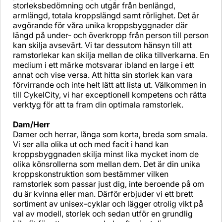
storleksbedömning och utgår från benlängd,
armlängd, totala kroppslängd samt rörlighet. Det är
avgörande för våra unika kroppsbyggnader där
längd på under- och överkropp från person till person
kan skilja avsevärt. Vi tar dessutom hänsyn till att
ramstorlekar kan skilja mellan de olika tillverkarna. En
medium i ett märke motsvarar ibland en large i ett
annat och vise versa. Att hitta sin storlek kan vara
förvirrande och inte helt lätt att lista ut. Välkommen in
till CykelCity, vi har exceptionell kompetens och rätta
verktyg för att ta fram din optimala ramstorlek.
Dam/Herr
Damer och herrar, långa som korta, breda som smala.
Vi ser alla olika ut och med facit i hand kan
kroppsbyggnaden skilja minst lika mycket inom de
olika könsrollerna som mellan dem. Det är din unika
kroppskonstruktion som bestämmer vilken
ramstorlek som passar just dig, inte beroende på om
du är kvinna eller man. Därför erbjuder vi ett brett
sortiment av unisex-cyklar och lägger otrolig vikt på
val av modell, storlek och sedan utför en grundlig