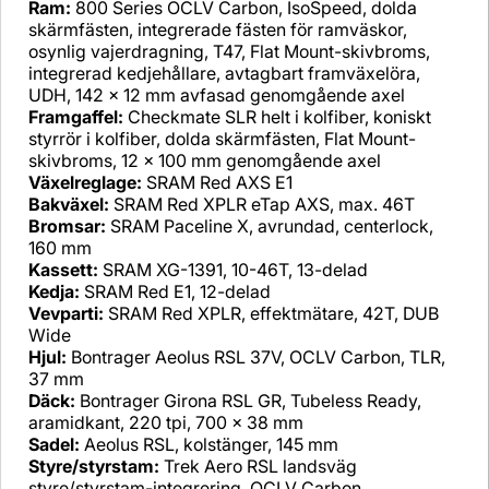
Ram:
800 Series OCLV Carbon, IsoSpeed, dolda
skärmfästen, integrerade fästen för ramväskor,
osynlig vajerdragning, T47, Flat Mount-skivbroms,
integrerad kedjehållare, avtagbart framväxelöra,
UDH, 142 x 12 mm avfasad genomgående axel
Framgaffel:
Checkmate SLR helt i kolfiber, koniskt
styrrör i kolfiber, dolda skärmfästen, Flat Mount-
skivbroms, 12 x 100 mm genomgående axel
Växelreglage:
SRAM Red AXS E1
Bakväxel:
SRAM Red XPLR eTap AXS, max. 46T
Bromsar:
SRAM Paceline X, avrundad, centerlock,
160 mm
Kassett:
SRAM XG-1391, 10-46T, 13-delad
Kedja:
SRAM Red E1, 12-delad
Vevparti:
SRAM Red XPLR, effektmätare, 42T, DUB
Wide
Hjul:
Bontrager Aeolus RSL 37V, OCLV Carbon, TLR,
37 mm
Däck:
Bontrager Girona RSL GR, Tubeless Ready,
aramidkant, 220 tpi, 700 x 38 mm
Sadel:
Aeolus RSL, kolstänger, 145 mm
Styre/styrstam:
Trek Aero RSL landsväg
styre/styrstam-integrering, OCLV Carbon