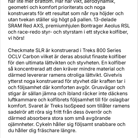
har lite mer bråttom. Här har vikt, aerodynamik,
geometri och komfort prioriterats och noga
konstruerats för ett resultat som når nya höjder och
utan tvekan ställer sig högt på pallen. 13-delade
SRAM Red AXS, premiumhjulen Bontrager Aeolus RSL
och race-redo styr- och styrstam i ett stycke kolfiber,
vi hörs!
Checkmate SLR är konstruerad i Treks 800 Series
OCLV Carbon vilket är deras absolut finaste kolfiber
för den ultimata lättvikten och styvheten. En kolfiber
så koncentrerad att den kräver mindre material och
därmed levererar ramens otroliga lättvikt. Givetvis
ytterst noga konstruerad för styvhet där kraften tar i
och följsamhet där komforten avgör. Grusvägar och
stigar är sällan jämna och ibland räcker inte däckens
luftkammare och kolfibrets följsamhet till för oslagbar
komfort. Svaret är Treks IsoSpeed som tillåter ramens
sadelrör att röra sig fritt från dess överrör och
därmed absorbera stora som små avgörande
ojämnheter. Cykeln håller sig följsamt snabbare och
du håller dig fräschare längre.