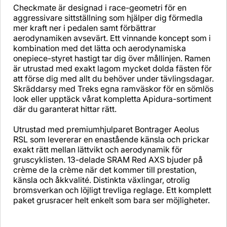
Checkmate är designad i race-geometri för en
aggressivare sittställning som hjälper dig förmedla
mer kraft ner i pedalen samt förbättrar
aerodynamiken avsevärt. Ett vinnande koncept som i
kombination med det lätta och aerodynamiska
onepiece-styret hastigt tar dig över mållinjen. Ramen
är utrustad med exakt lagom mycket dolda fästen för
att förse dig med allt du behöver under tävlingsdagar.
Skräddarsy med Treks egna ramväskor för en sömlös
look eller upptäck vårat kompletta Apidura-sortiment
där du garanterat hittar rätt.
Utrustad med premiumhjulparet Bontrager Aeolus
RSL som levererar en enastående känsla och prickar
exakt rätt mellan lättvikt och aerodynamik för
gruscyklisten. 13-delade SRAM Red AXS bjuder på
crème de la crème när det kommer till prestation,
känsla och åkkvalité. Distinkta växlingar, otrolig
bromsverkan och löjligt trevliga reglage. Ett komplett
paket grusracer helt enkelt som bara ser möjligheter.