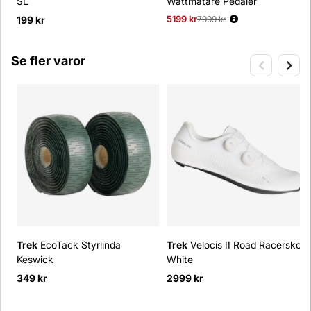
SL
Wattmätare Pedaler
199 kr
5199 kr
Ordinarie pris:
7999 kr
Se fler varor
Trek
EcoTack Styrlinda
Trek
Velocis II Road Racersko
Keswick
White
349 kr
2999 kr