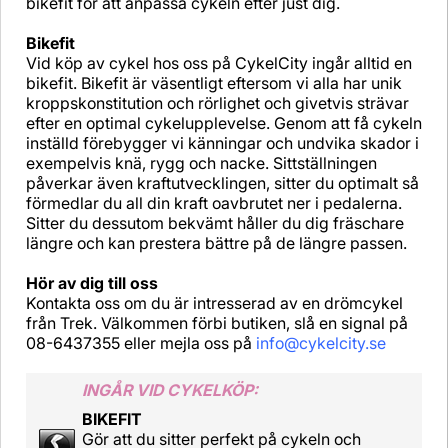
bikefit för att anpassa cykeln efter just dig.
Bikefit
Vid köp av cykel hos oss på CykelCity ingår alltid en
bikefit. Bikefit är väsentligt eftersom vi alla har unik
kroppskonstitution och rörlighet och givetvis strävar
efter en optimal cykelupplevelse. Genom att få cykeln
inställd förebygger vi känningar och undvika skador i
exempelvis knä, rygg och nacke. Sittställningen
påverkar även kraftutvecklingen, sitter du optimalt så
förmedlar du all din kraft oavbrutet ner i pedalerna.
Sitter du dessutom bekvämt håller du dig fräschare
längre och kan prestera bättre på de längre passen.
Hör av dig till oss
Kontakta oss om du är intresserad av en drömcykel
från Trek. Välkommen förbi butiken, slå en signal på
08-6437355 eller mejla oss på
info@cykelcity.se
INGÅR VID CYKELKÖP:
BIKEFIT
Gör att du sitter perfekt på cykeln och