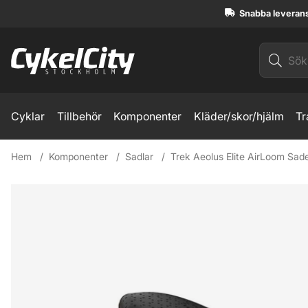
Snabba leveran
Cyklar
Tillbehör
Komponenter
Kläder/skor/hjälm
Tr
Hem
Komponenter
Sadlar
Trek Aeolus Elite AirLoom Sade
Produktbilder Trek Aeolus Elite AirLoom Sadel Black