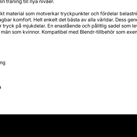
träning till nya nivåer.
ikt material som motverkar tryckpunkter och fördelar belastni
agbar komfort. Helt enkelt det bästa av alla världar. Dess gene
r tryck på mjukdelar. En enastående och pålitlig sadel som lev
 män som kvinnor. Kompatibel med Blendr-tillbehör som exem
ing
a