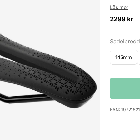
Läs mer
2299
kr
Sadelbredd
145mm
Antal
EAN:
1972162