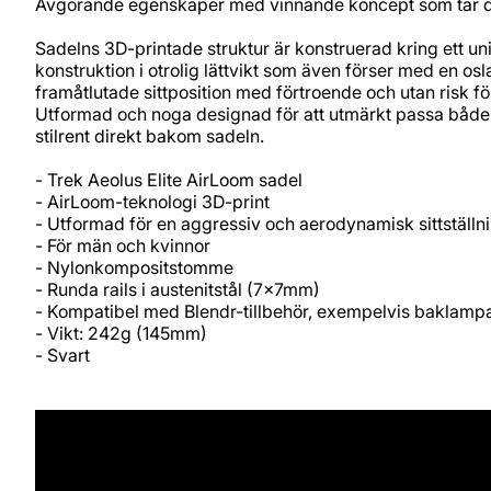
Avgörande egenskaper med vinnande koncept som tar din 
Sadelns 3D-printade struktur är konstruerad kring ett un
konstruktion i otrolig lättvikt som även förser med en osl
framåtlutade sittposition med förtroende och utan risk fö
Utformad och noga designad för att utmärkt passa både
stilrent direkt bakom sadeln.
- Trek Aeolus Elite AirLoom sadel
- AirLoom-teknologi 3D-print
- Utformad för en aggressiv och aerodynamisk sittställn
- För män och kvinnor
- Nylonkompositstomme
- Runda rails i austenitstål (7x7mm)
- Kompatibel med Blendr-tillbehör, exempelvis baklamp
- Vikt: 242g (145mm)
- Svart