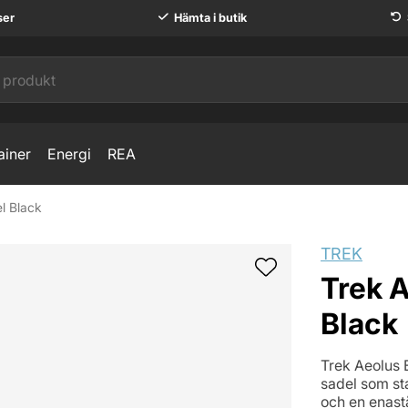
ser
Hämta i butik
ainer
Energi
REA
l Black
TREK
Trek A
Black
Trek Aeolus E
sadel som sta
och en enast