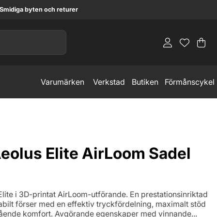
Smidiga byten och returer
Va
An
.
Varumärken
Verkstad
Butiken
Förmånscykel
eolus Elite AirLoom Sadel
lite i 3D-printat AirLoom-utförande. En prestationsinriktad
bilt förser med en effektiv tryckfördelning, maximalt stöd
ående komfort. Avgörande egenskaper med vinnande...