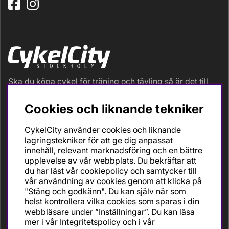
Ska du köpa cykel för träning och tävling så är det till
oss du ska vända dig. Racer, gravel, triathlon och MTB.
Vi är en mycket personlig cykelaffär med hög
Cookies och liknande tekniker
servicegrad och alla vi som jobbar är inbitna cyklister
med stor passion, erfarenhet och kunskap om cykling
CykelCity använder cookies och liknande
och dess produkter. Gör din bästa cykelaffär på
lagringstekniker för att ge dig anpassat
CykelCity!
innehåll, relevant marknadsföring och en bättre
upplevelse av vår webbplats. Du bekräftar att
du har läst vår cookiepolicy och samtycker till
vår användning av cookies genom att klicka på
"Stäng och godkänn". Du kan själv när som
helst kontrollera vilka cookies som sparas i din
webbläsare under ”Inställningar”. Du kan läsa
mer i vår
Integritetspolicy
och i vår