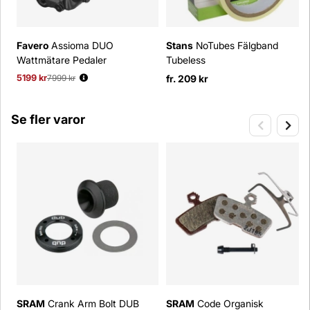
Favero
Assioma DUO
Stans
NoTubes Fälgband
Wattmätare Pedaler
Tubeless
5199 kr
Ordinarie pris:
7999 kr
fr. 209 kr
Se fler varor
SRAM
Crank Arm Bolt DUB
SRAM
Code Organisk