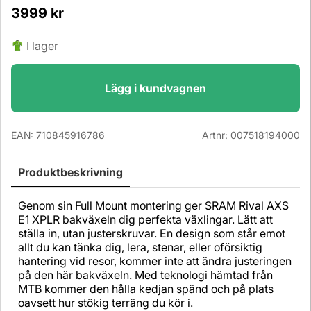
3999
kr
I lager
Lägg i kundvagnen
EAN:
710845916786
Artnr:
007518194000
Produktbeskrivning
Genom sin Full Mount montering ger SRAM Rival AXS
E1 XPLR bakväxeln dig perfekta växlingar. Lätt att
ställa in, utan justerskruvar. En design som står emot
allt du kan tänka dig, lera, stenar, eller oförsiktig
hantering vid resor, kommer inte att ändra justeringen
på den här bakväxeln. Med teknologi hämtad från
MTB kommer den hålla kedjan spänd och på plats
oavsett hur stökig terräng du kör i.