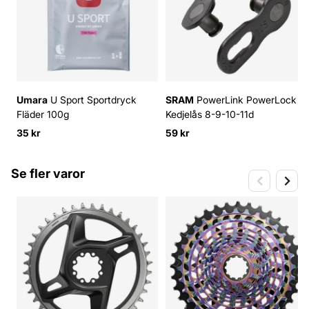
Umara
U Sport Sportdryck
SRAM
PowerLink PowerLock
Fläder 100g
Kedjelås 8-9-10-11d
35 kr
59 kr
Se fler varor