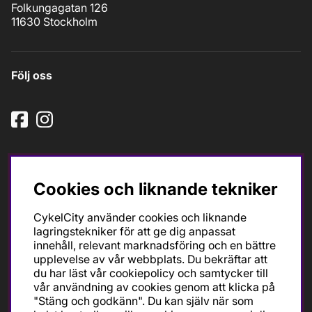
Folkungagatan 126
11630 Stockholm
Följ oss
Cookies och liknande tekniker
CykelCity använder cookies och liknande
Ska du köpa cykel för träning och tävling så är det till
lagringstekniker för att ge dig anpassat
oss du ska vända dig. Racer, gravel, triathlon och MTB.
innehåll, relevant marknadsföring och en bättre
Vi är en mycket personlig cykelaffär med hög
upplevelse av vår webbplats. Du bekräftar att
servicegrad och alla vi som jobbar är inbitna cyklister
du har läst vår cookiepolicy och samtycker till
med stor passion, erfarenhet och kunskap om cykling
vår användning av cookies genom att klicka på
och dess produkter. Gör din bästa cykelaffär på
"Stäng och godkänn". Du kan själv när som
CykelCity!