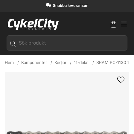
Snabba leveranser
Varuko
Antal i
.
Hem
Komponenter
Kedjor
11-delat
SRAM PC-1130 11d 
Produktbilder SRAM PC-1130 11d Kedja