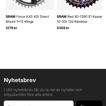
SRAM
Force AXS 42t Direct
SRAM
Red XG-1290 E1 Kassett
Mount 1x12 Klinga
10-30t 12d Rainbow
1279 kr
5359 kr
Nyhetsbrev
I vårt nyhetsbrev får du ta del av nyheter och
erbjudanden före alla andra.