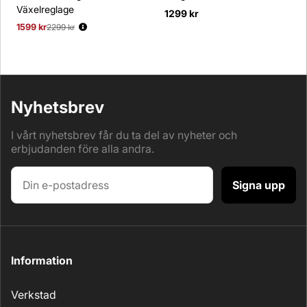
Växelreglage
1299 kr
1599 kr
Ordinarie pris:
2299 kr
Nyhetsbrev
I vårt nyhetsbrev får du ta del av nyheter och
erbjudanden före alla andra.
Signa upp
Information
Verkstad