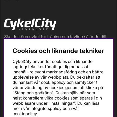
Ska du köpa cykel för träning och tävling så är det till
oss du ska vända dig. Racer, gravel, triathlon och MTB.
Vi är en mycket personlig cykelaffär med hög
Cookies och liknande tekniker
servicegrad och alla vi som jobbar är inbitna cyklister
med stor passion, erfarenhet och kunskap om cykling
CykelCity använder cookies och liknande
och dess produkter. Gör din bästa cykelaffär på
lagringstekniker för att ge dig anpassat
CykelCity!
innehåll, relevant marknadsföring och en bättre
upplevelse av vår webbplats. Du bekräftar att
du har läst vår cookiepolicy och samtycker till
vår användning av cookies genom att klicka på
"Stäng och godkänn". Du kan själv när som
helst kontrollera vilka cookies som sparas i din
webbläsare under ”Inställningar”. Du kan läsa
mer i vår
Integritetspolicy
och i vår
cookiepolicy
.